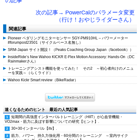
の記事
次の記事→ PowerCalのパラメータ変更
（行け！おやじライダーさん）
関連記事
Pioneer ペダリングモニターセンサー SGY-PM910HL – パワーメーター
#forumpost23501（サイクルベース名無し）
SRM-Japan サイト開設！（Peaks Coaching Group Japan（facebook））
InsideRide’s New Wahoo KICKR E-Flex Motion Accessory: Hands-On（DC
Rainmakerさん）
トレーニングアシスト機能を使ってみた！ その2 ～初心者向けのメニュ
ーを実践～（らくライド）
Wahoo Kickr Smart review（BikeRadar）
速くなるためのヒント 最近の人気記事
短期間の高強度インターバルトレーニング（HIIT）が心血管機能・
VO2max・筋力に及ぼす影響についての研究【ヒント】.
30+30インターバル【itv】.
筋力、パワー、持久力強化用・60分間のトレーニング ～室内サイク