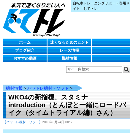
自転車トレーニングサポート専用サ
イト「じてトレ」
ホーム
速くなるためのヒント
ブログ紹介
レース情報
おすすめ動画
機材情報
機材情報
>
パワトレ機材・ソフト
>
WKO4の新指標、スタミナ
introduction（とんぼと一緒にロードバ
イク（タイムトライアル編）さん）
【パワトレ機材・ソフト】
2016年5月24日 00:53