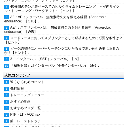
ル・トレーニング・ワークアウト～【ヒント】.
40分間のテンポ走ペースでのヒルクライムトレーニング ～室内サイク
ル・トレーニング・ワークアウト～【ヒント】.
A2：AEインターバル 無酸素持久力を鍛える練習（Anaerobic
endurance）【CTB】.
AE4：スプリンターバル 無酸素持久力を鍛える練習（Anaerobic
endurance）【WIB】.
ロードレースにおいてスプリンターとして成功するために必要な条件は？
【ヒント】.
ピーク調整時にオーバーリーチングにいたるまで追い込む必要はあるの
か？【ヒント】.
3+1インターバル（SSTインターバル）【itv】.
「秘密兵器」LTインターバル（4+8インターバル）【itv】.
人気コンテンツ
速くなるためのヒント
機材情報
トレーニングメニュー
おすすめ動画
おすすめブログ一覧
FTP・LT・VO2max
筋トレ・ストレッチ