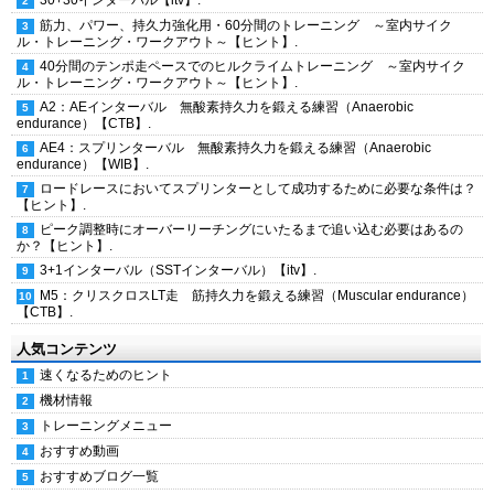
30+30インターバル【itv】.
筋力、パワー、持久力強化用・60分間のトレーニング ～室内サイク
ル・トレーニング・ワークアウト～【ヒント】.
40分間のテンポ走ペースでのヒルクライムトレーニング ～室内サイク
ル・トレーニング・ワークアウト～【ヒント】.
A2：AEインターバル 無酸素持久力を鍛える練習（Anaerobic
endurance）【CTB】.
AE4：スプリンターバル 無酸素持久力を鍛える練習（Anaerobic
endurance）【WIB】.
ロードレースにおいてスプリンターとして成功するために必要な条件は？
【ヒント】.
ピーク調整時にオーバーリーチングにいたるまで追い込む必要はあるの
か？【ヒント】.
3+1インターバル（SSTインターバル）【itv】.
M5：クリスクロスLT走 筋持久力を鍛える練習（Muscular endurance）
【CTB】.
人気コンテンツ
速くなるためのヒント
機材情報
トレーニングメニュー
おすすめ動画
おすすめブログ一覧