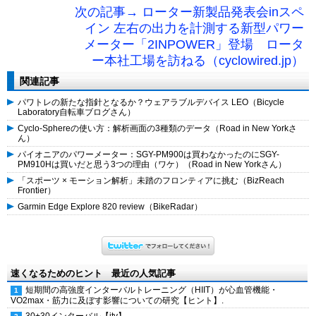
次の記事→ ローター新製品発表会inスペ
イン 左右の出力を計測する新型パワー
メーター「2INPOWER」登場 ロータ
ー本社工場を訪ねる（cyclowired.jp）
関連記事
パワトレの新たな指針となるか？ウェアラブルデバイス LEO（Bicycle
Laboratory自転車ブログさん）
Cyclo-Sphereの使い方：解析画面の3種類のデータ（Road in New Yorkさ
ん）
パイオニアのパワーメーター：SGY-PM900は買わなかったのにSGY-
PM910Hは買いだと思う3つの理由（ワケ）（Road in New Yorkさん）
「スポーツ × モーション解析」未踏のフロンティアに挑む（BizReach
Frontier）
Garmin Edge Explore 820 review（BikeRadar）
速くなるためのヒント 最近の人気記事
短期間の高強度インターバルトレーニング（HIIT）が心血管機能・
VO2max・筋力に及ぼす影響についての研究【ヒント】.