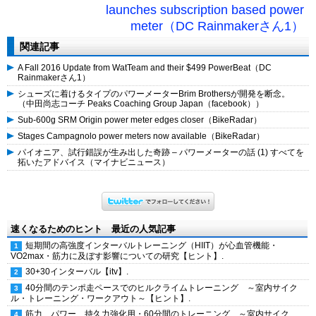
launches subscription based power
meter（DC Rainmakerさん1）
関連記事
A Fall 2016 Update from WatTeam and their $499 PowerBeat（DC
Rainmakerさん1）
シューズに着けるタイプのパワーメーターBrim Brothersが開発を断念。
（中田尚志コーチ Peaks Coaching Group Japan（facebook））
Sub-600g SRM Origin power meter edges closer（BikeRadar）
Stages Campagnolo power meters now available（BikeRadar）
パイオニア、試行錯誤が生み出した奇跡 – パワーメーターの話 (1) すべてを
拓いたアドバイス（マイナビニュース）
速くなるためのヒント 最近の人気記事
短期間の高強度インターバルトレーニング（HIIT）が心血管機能・
VO2max・筋力に及ぼす影響についての研究【ヒント】.
30+30インターバル【itv】.
40分間のテンポ走ペースでのヒルクライムトレーニング ～室内サイク
ル・トレーニング・ワークアウト～【ヒント】.
筋力、パワー、持久力強化用・60分間のトレーニング ～室内サイク