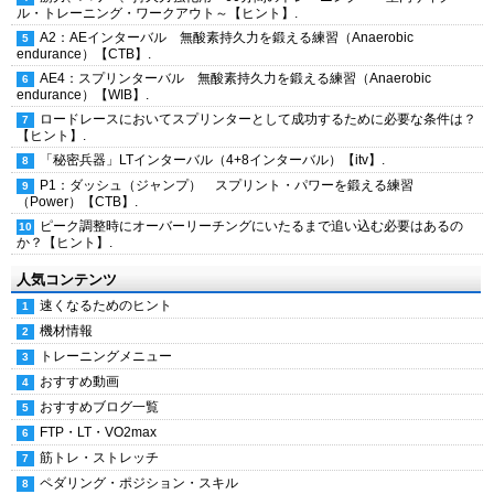
ル・トレーニング・ワークアウト～【ヒント】.
A2：AEインターバル 無酸素持久力を鍛える練習（Anaerobic
endurance）【CTB】.
AE4：スプリンターバル 無酸素持久力を鍛える練習（Anaerobic
endurance）【WIB】.
ロードレースにおいてスプリンターとして成功するために必要な条件は？
【ヒント】.
「秘密兵器」LTインターバル（4+8インターバル）【itv】.
P1：ダッシュ（ジャンプ） スプリント・パワーを鍛える練習
（Power）【CTB】.
ピーク調整時にオーバーリーチングにいたるまで追い込む必要はあるの
か？【ヒント】.
人気コンテンツ
速くなるためのヒント
機材情報
トレーニングメニュー
おすすめ動画
おすすめブログ一覧
FTP・LT・VO2max
筋トレ・ストレッチ
ペダリング・ポジション・スキル