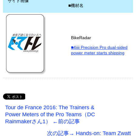
サイト画像
■機材名
BikeRadar
■4iiii Precision Pro dual-sided
power meter starts shipping
Tour de France 2016: The Trainers &
Power Meters of the Pro Teams（DC
Rainmakerさん1） ←前の記事
次の記事→ Hands-on: Team Zwatt