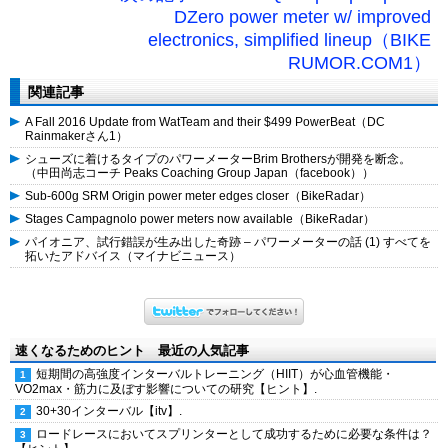
DZero power meter w/ improved
electronics, simplified lineup（BIKE
RUMOR.COM1）
関連記事
A Fall 2016 Update from WatTeam and their $499 PowerBeat（DC
Rainmakerさん1）
シューズに着けるタイプのパワーメーターBrim Brothersが開発を断念。
（中田尚志コーチ Peaks Coaching Group Japan（facebook））
Sub-600g SRM Origin power meter edges closer（BikeRadar）
Stages Campagnolo power meters now available（BikeRadar）
パイオニア、試行錯誤が生み出した奇跡 – パワーメーターの話 (1) すべてを
拓いたアドバイス（マイナビニュース）
速くなるためのヒント 最近の人気記事
短期間の高強度インターバルトレーニング（HIIT）が心血管機能・
VO2max・筋力に及ぼす影響についての研究【ヒント】.
30+30インターバル【itv】.
ロードレースにおいてスプリンターとして成功するために必要な条件は？