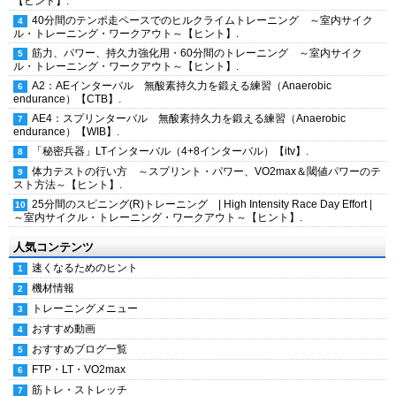
【ヒント】.
40分間のテンポ走ペースでのヒルクライムトレーニング ～室内サイク
ル・トレーニング・ワークアウト～【ヒント】.
筋力、パワー、持久力強化用・60分間のトレーニング ～室内サイク
ル・トレーニング・ワークアウト～【ヒント】.
A2：AEインターバル 無酸素持久力を鍛える練習（Anaerobic
endurance）【CTB】.
AE4：スプリンターバル 無酸素持久力を鍛える練習（Anaerobic
endurance）【WIB】.
「秘密兵器」LTインターバル（4+8インターバル）【itv】.
体力テストの行い方 ～スプリント・パワー、VO2max＆閾値パワーのテ
スト方法～【ヒント】.
25分間のスピニング(R)トレーニング | High Intensity Race Day Effort |
～室内サイクル・トレーニング・ワークアウト～【ヒント】.
人気コンテンツ
速くなるためのヒント
機材情報
トレーニングメニュー
おすすめ動画
おすすめブログ一覧
FTP・LT・VO2max
筋トレ・ストレッチ