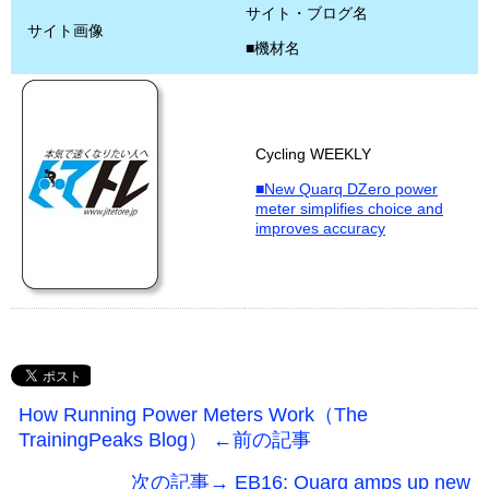
サイト・ブログ名
サイト画像
■機材名
Cycling WEEKLY
■New Quarq DZero power
meter simplifies choice and
improves accuracy
How Running Power Meters Work（The
TrainingPeaks Blog） ←前の記事
次の記事→ EB16: Quarq amps up new