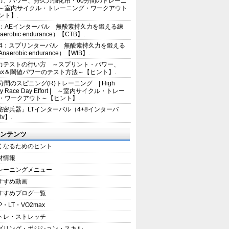
力、パワー、持久力強化用・60分間のトレーニ
～室内サイクル・トレーニング・ワークアウト
ント】.
2：AEインターバル 無酸素持久力を鍛える練
erobic endurance）【CTB】.
E4：スプリンターバル 無酸素持久力を鍛える
aerobic endurance）【WIB】.
力テストの行い方 ～スプリント・パワー、
max＆閾値パワーのテスト方法～【ヒント】.
5分間のスピニング(R)トレーニング | High
sity Race Day Effort | ～室内サイクル・トレー
・ワークアウト～【ヒント】.
秘密兵器」LTインターバル（4+8インターバ
tv】.
ンテンツ
くなるためのヒント
材情報
レーニングメニュー
すすめ動画
すすめブログ一覧
P・LT・VO2max
トレ・ストレッチ
ダリング・ポジション・スキル