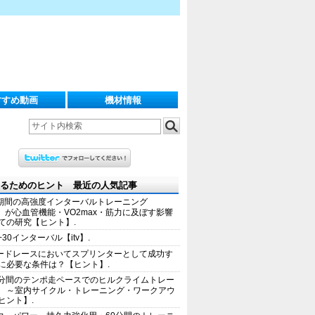
すすめ動画
機材情報
るためのヒント 最近の人気記事
期間の高強度インターバルトレーニング
IT）が心血管機能・VO2max・筋力に及ぼす影響
ての研究【ヒント】.
+30インターバル【itv】.
ードレースにおいてスプリンターとして成功す
に必要な条件は？【ヒント】.
0分間のテンポ走ペースでのヒルクライムトレー
 ～室内サイクル・トレーニング・ワークアウ
ヒント】.