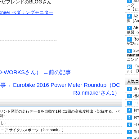
筋
かだフレンドのBLOGさん
ング 
～【ヒ
ioneer ぺダリングモニター
A
習（Ana
A
練習（An
体
VO2
2
Inten
ニング
「
ル）【i
-WORKSさん） ←前の記事
人気コ
 Eurobike 2016 Power Meter Roundup（DC
速
Rainmakerさん1）
機
ト
お
リント区間の走行データを自動で1秒に2回の高密度検出・記録する、パ
能～
お
名無し）
FT
ア サイクルスポーツ（facebook））
筋
ペ