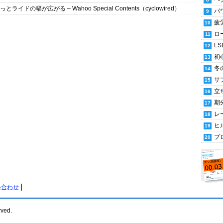
の幅が広がる – Wahoo Special Contents（cyclowired）
パ
疲
ロ
LS
初
冬
サ
立
期
レ
ヒ
プ
い合わせ
rved.