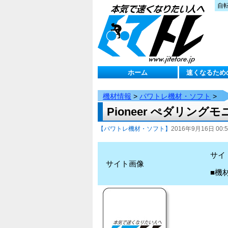
自
ホーム
速くなるため
機材情報
>
パワトレ機材・ソフト
>
Pioneer ぺダリン
【パワトレ機材・ソフト】
2016年9月16日 00:5
サイ
サイト画像
■機