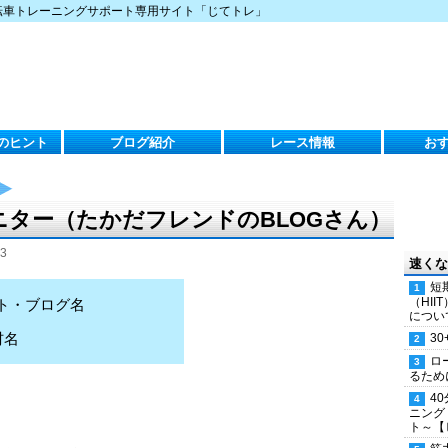
転車トレーニングサポート専用サイト「じてトレ」
のヒント
ブログ紹介
レース情報
お
グモニター（たかだフレンドのBLOGさん）
3
速くな
短
（HI
ト・ブログ名
につい
材名
30
ロ
るため
4
ニング
ト～【