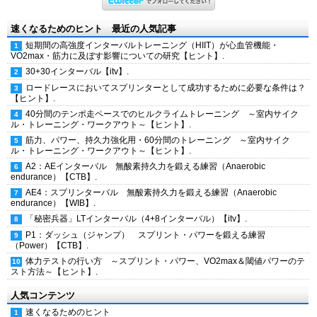
速くなるためのヒント 最近の人気記事
短期間の高強度インターバルトレーニング（HIIT）が心血管機能・
VO2max・筋力に及ぼす影響についての研究【ヒント】.
30+30インターバル【itv】.
ロードレースにおいてスプリンターとして成功するために必要な条件は？
【ヒント】.
40分間のテンポ走ペースでのヒルクライムトレーニング ～室内サイク
ル・トレーニング・ワークアウト～【ヒント】.
筋力、パワー、持久力強化用・60分間のトレーニング ～室内サイク
ル・トレーニング・ワークアウト～【ヒント】.
A2：AEインターバル 無酸素持久力を鍛える練習（Anaerobic
endurance）【CTB】.
AE4：スプリンターバル 無酸素持久力を鍛える練習（Anaerobic
endurance）【WIB】.
「秘密兵器」LTインターバル（4+8インターバル）【itv】.
P1：ダッシュ（ジャンプ） スプリント・パワーを鍛える練習
（Power）【CTB】.
体力テストの行い方 ～スプリント・パワー、VO2max＆閾値パワーのテ
スト方法～【ヒント】.
人気コンテンツ
速くなるためのヒント