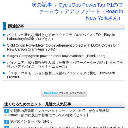
次の記事→ CycleOps PowerTap P1のフ
ァームウェアアップデート（Road in
New Yorkさん）
関連記事
パワトレの新たな指針となるか？ウェアラブルデバイス LEO（Bicycle
Laboratory自転車ブログさん）
SRM Origin PowerMeter Co-development project with LOOK Cycles for
New Carbon Crank Arm（SRM）
Stages Campagnolo power meters now available（BikeRadar）
パイオニア、試行錯誤が生み出した奇跡 – パワーメーターの話 (1) すべてを
拓いたアドバイス（マイナビニュース）
「スポーツ × モーション解析」未踏のフロンティアに挑む（BizReach
Frontier）
速くなるためのヒント 最近の人気記事
短期間の高強度インターバルトレーニング（HIIT）が心血管機能・
VO2max・筋力に及ぼす影響についての研究【ヒント】.
30+30インターバル【itv】.