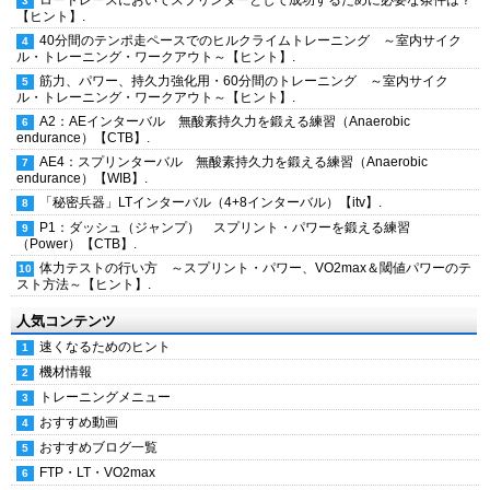
ロードレースにおいてスプリンターとして成功するために必要な条件は？
【ヒント】.
40分間のテンポ走ペースでのヒルクライムトレーニング ～室内サイク
ル・トレーニング・ワークアウト～【ヒント】.
筋力、パワー、持久力強化用・60分間のトレーニング ～室内サイク
ル・トレーニング・ワークアウト～【ヒント】.
A2：AEインターバル 無酸素持久力を鍛える練習（Anaerobic
endurance）【CTB】.
AE4：スプリンターバル 無酸素持久力を鍛える練習（Anaerobic
endurance）【WIB】.
「秘密兵器」LTインターバル（4+8インターバル）【itv】.
P1：ダッシュ（ジャンプ） スプリント・パワーを鍛える練習
（Power）【CTB】.
体力テストの行い方 ～スプリント・パワー、VO2max＆閾値パワーのテ
スト方法～【ヒント】.
人気コンテンツ
速くなるためのヒント
機材情報
トレーニングメニュー
おすすめ動画
おすすめブログ一覧
FTP・LT・VO2max