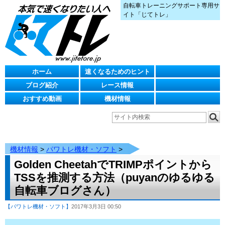
自転車トレーニングサポート専用サ
イト「じてトレ」
ホーム
速くなるためのヒント
ブログ紹介
レース情報
おすすめ動画
機材情報
機材情報
>
パワトレ機材・ソフト
>
Golden CheetahでTRIMPポイントから
TSSを推測する方法（puyanのゆるゆる
自転車ブログさん）
【パワトレ機材・ソフト】
2017年3月3日 00:50