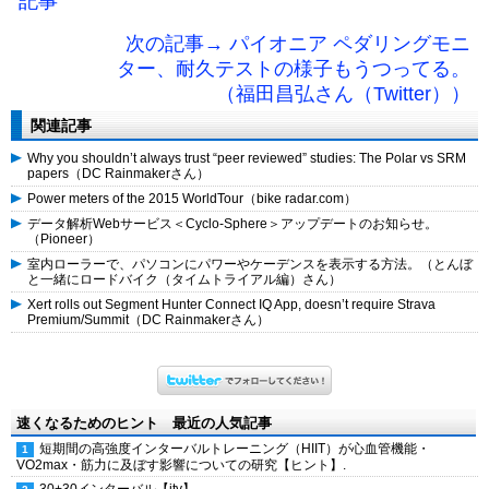
記事
次の記事→ パイオニア ペダリングモニ
ター、耐久テストの様子もうつってる。
（福田昌弘さん（Twitter））
関連記事
Why you shouldn’t always trust “peer reviewed” studies: The Polar vs SRM
papers（DC Rainmakerさん）
Power meters of the 2015 WorldTour（bike radar.com）
データ解析Webサービス＜Cyclo-Sphere＞アップデートのお知らせ。
（Pioneer）
室内ローラーで、パソコンにパワーやケーデンスを表示する方法。（とんぼ
と一緒にロードバイク（タイムトライアル編）さん）
Xert rolls out Segment Hunter Connect IQ App, doesn’t require Strava
Premium/Summit（DC Rainmakerさん）
速くなるためのヒント 最近の人気記事
短期間の高強度インターバルトレーニング（HIIT）が心血管機能・
VO2max・筋力に及ぼす影響についての研究【ヒント】.