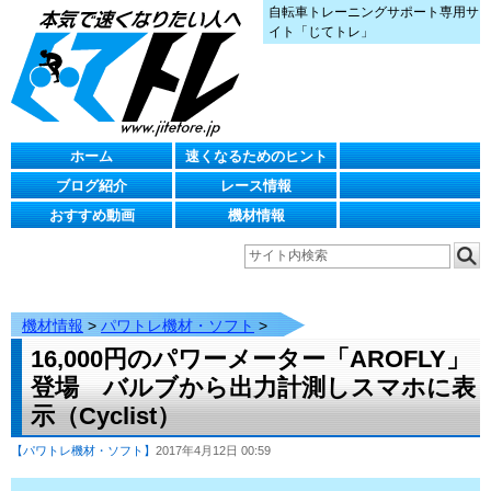
自転車トレーニングサポート専用サ
イト「じてトレ」
ホーム
速くなるためのヒント
ブログ紹介
レース情報
おすすめ動画
機材情報
機材情報
>
パワトレ機材・ソフト
>
16,000円のパワーメーター「AROFLY」
登場 バルブから出力計測しスマホに表
示（Cyclist）
【パワトレ機材・ソフト】
2017年4月12日 00:59