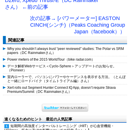
DZero, Xpedo Thrust-E（DC Rainmaker
さん） ←前の記事
次の記事→ [パワーメーター] EASTON
CINCH(シンチ)（Peaks Coaching Group
Japan（facebook））
関連記事
Why you shouldn’t always trust “peer reviewed” studies: The Polar vs SRM
papers（DC Rainmakerさん）
Power meters of the 2015 WorldTour（bike radar.com）
データ解析Webサービス＜Cyclo-Sphere＞アップデートのお知らせ。
（Pioneer）
室内ローラーで、パソコンにパワーやケーデンスを表示する方法。（とんぼ
と一緒にロードバイク（タイムトライアル編）さん）
Xert rolls out Segment Hunter Connect IQ App, doesn’t require Strava
Premium/Summit（DC Rainmakerさん）
速くなるためのヒント 最近の人気記事
短期間の高強度インターバルトレーニング（HIIT）が心血管機能・