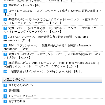
VO2max・筋力に及ぼす影響についての研究【ヒント】.
30+30インターバル【itv】.
ロードレースにおいてスプリンターとして成功するために必要な条件は？
【ヒント】.
40分間のテンポ走ペースでのヒルクライムトレーニング ～室内サイク
ル・トレーニング・ワークアウト～【ヒント】.
筋力、パワー、持久力強化用・60分間のトレーニング ～室内サイク
ル・トレーニング・ワークアウト～【ヒント】.
A2：AEインターバル 無酸素持久力を鍛える練習（Anaerobic
endurance）【CTB】.
AE4：スプリンターバル 無酸素持久力を鍛える練習（Anaerobic
endurance）【WIB】.
体力テストの行い方 ～スプリント・パワー、VO2max＆閾値パワーのテ
スト方法～【ヒント】.
25分間のスピニング(R)トレーニング | High Intensity Race Day Effort |
～室内サイクル・トレーニング・ワークアウト～【ヒント】.
「秘密兵器」LTインターバル（4+8インターバル）【itv】.
人気コンテンツ
速くなるためのヒント
機材情報
トレーニングメニュー
おすすめ動画