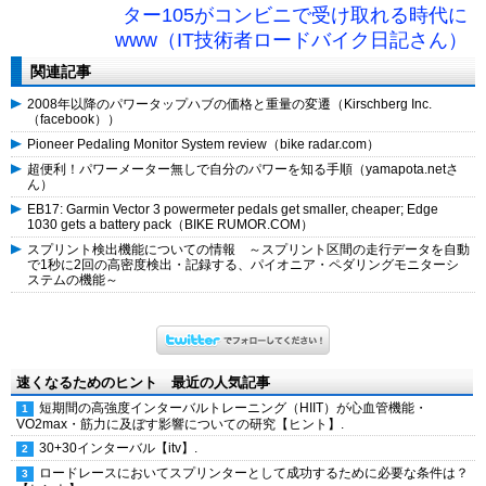
ター105がコンビニで受け取れる時代に
www（IT技術者ロードバイク日記さん）
関連記事
2008年以降のパワータップハブの価格と重量の変遷（Kirschberg Inc.
（facebook））
Pioneer Pedaling Monitor System review（bike radar.com）
超便利！パワーメーター無しで自分のパワーを知る手順（yamapota.netさ
ん）
EB17: Garmin Vector 3 powermeter pedals get smaller, cheaper; Edge
1030 gets a battery pack（BIKE RUMOR.COM）
スプリント検出機能についての情報 ～スプリント区間の走行データを自動
で1秒に2回の高密度検出・記録する、パイオニア・ペダリングモニターシ
ステムの機能～
速くなるためのヒント 最近の人気記事
短期間の高強度インターバルトレーニング（HIIT）が心血管機能・
VO2max・筋力に及ぼす影響についての研究【ヒント】.
30+30インターバル【itv】.
ロードレースにおいてスプリンターとして成功するために必要な条件は？