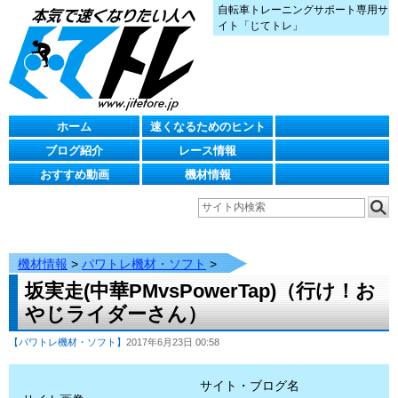
自転車トレーニングサポート専用サ
イト「じてトレ」
ホーム
速くなるためのヒント
ブログ紹介
レース情報
おすすめ動画
機材情報
機材情報
>
パワトレ機材・ソフト
>
坂実走(中華PMvsPowerTap)（行け！お
やじライダーさん）
【パワトレ機材・ソフト】
2017年6月23日 00:58
サイト・ブログ名