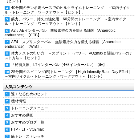
【ヒント】.
40分間のテンポ走ペースでのヒルクライムトレーニング ～室内サイク
ル・トレーニング・ワークアウト～【ヒント】.
筋力、パワー、持久力強化用・60分間のトレーニング ～室内サイク
ル・トレーニング・ワークアウト～【ヒント】.
A2：AEインターバル 無酸素持久力を鍛える練習（Anaerobic
endurance）【CTB】.
AE4：スプリンターバル 無酸素持久力を鍛える練習（Anaerobic
endurance）【WIB】.
体力テストの行い方 ～スプリント・パワー、VO2max＆閾値パワーのテ
スト方法～【ヒント】.
「秘密兵器」LTインターバル（4+8インターバル）【itv】.
25分間のスピニング(R)トレーニング | High Intensity Race Day Effort |
～室内サイクル・トレーニング・ワークアウト～【ヒント】.
人気コンテンツ
速くなるためのヒント
機材情報
トレーニングメニュー
おすすめ動画
おすすめブログ一覧
FTP・LT・VO2max
筋トレ・ストレッチ