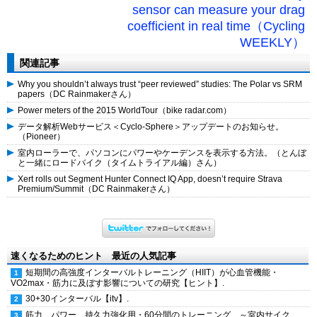
sensor can measure your drag
coefficient in real time（Cycling
WEEKLY）
関連記事
Why you shouldn’t always trust “peer reviewed” studies: The Polar vs SRM
papers（DC Rainmakerさん）
Power meters of the 2015 WorldTour（bike radar.com）
データ解析Webサービス＜Cyclo-Sphere＞アップデートのお知らせ。
（Pioneer）
室内ローラーで、パソコンにパワーやケーデンスを表示する方法。（とんぼ
と一緒にロードバイク（タイムトライアル編）さん）
Xert rolls out Segment Hunter Connect IQ App, doesn’t require Strava
Premium/Summit（DC Rainmakerさん）
速くなるためのヒント 最近の人気記事
短期間の高強度インターバルトレーニング（HIIT）が心血管機能・
VO2max・筋力に及ぼす影響についての研究【ヒント】.
30+30インターバル【itv】.
筋力、パワー、持久力強化用・60分間のトレーニング ～室内サイク