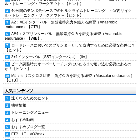
ル・トレーニング・ワークアウト～【ヒント】.
40分間のテンポ走ペースでのヒルクライムトレーニング ～室内サイク
ル・トレーニング・ワークアウト～【ヒント】.
A2：AEインターバル 無酸素持久力を鍛える練習（Anaerobic
endurance）【CTB】.
AE4：スプリンターバル 無酸素持久力を鍛える練習（Anaerobic
endurance）【WIB】.
ロードレースにおいてスプリンターとして成功するために必要な条件は？
【ヒント】.
3+1インターバル（SSTインターバル）【itv】.
ピーク調整時にオーバーリーチングにいたるまで追い込む必要はあるの
か？【ヒント】.
M5：クリスクロスLT走 筋持久力を鍛える練習（Muscular endurance）
【CTB】.
人気コンテンツ
速くなるためのヒント
機材情報
トレーニングメニュー
おすすめ動画
おすすめブログ一覧
FTP・LT・VO2max