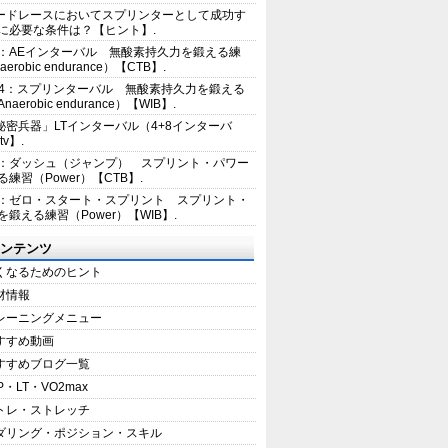
ードレースにおいてスプリンターとして成功す
に必要な条件は？【ヒント】.
2：AEインターバル 無酸素持久力を鍛える練
erobic endurance）【CTB】.
E4：スプリンターバル 無酸素持久力を鍛える
aerobic endurance）【WIB】.
秘密兵器」LTインターバル（4+8インターバ
tv】.
1：ダッシュ（ジャンプ） スプリント・パワー
練習（Power）【CTB】.
8：ゼロ・スタート・スプリント スプリント・
を鍛える練習（Power）【WIB】.
ンテンツ
くなるためのヒント
材情報
レーニングメニュー
すすめ動画
すすめブログ一覧
P・LT・VO2max
トレ・ストレッチ
ダリング・ポジション・スキル