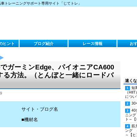
転車トレーニングサポート専用サイト「じてトレ」
のヒント
ブログ紹介
レース情報
お
eでガーミンEdge、パイオニアCA600
する方法。（とんぼと一緒にロードバ
速くな
短
（HI
9
につい
30
サイト・ブログ名
4
ニング
■機材名
ト～【
筋
ング 
～【ヒ