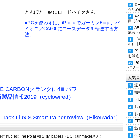
ロ
るため
とんぼと一緒にロードバイクさん
A
習（Ana
■PCを使わずに、iPhoneでガーミンEdge、パ
A
イオニアCA600にコースデータを転送する方
練習（An
法。
「
ル）【i
P
を鍛える
P
パワー
人気コ
速
CARBONクランクに4iiiiパワ
機
情報2019（cyclowired）
ト
お
お
cx Flux S Smart trainer review（BikeRadar）
FT
筋
ペ
iewed” studies: The Polar vs SRM papers（DC Rainmakerさん）