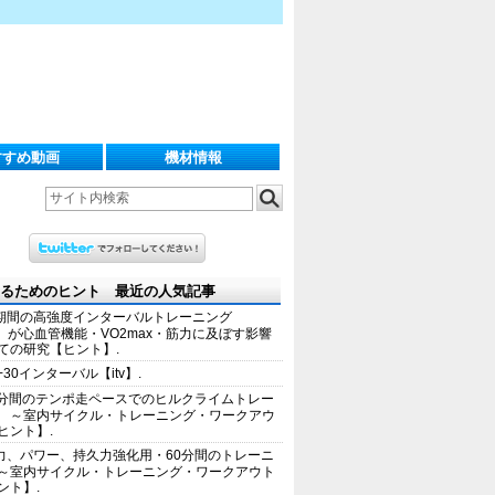
すすめ動画
機材情報
るためのヒント 最近の人気記事
期間の高強度インターバルトレーニング
IT）が心血管機能・VO2max・筋力に及ぼす影響
ての研究【ヒント】.
+30インターバル【itv】.
0分間のテンポ走ペースでのヒルクライムトレー
 ～室内サイクル・トレーニング・ワークアウ
ヒント】.
力、パワー、持久力強化用・60分間のトレーニ
～室内サイクル・トレーニング・ワークアウト
ント】.