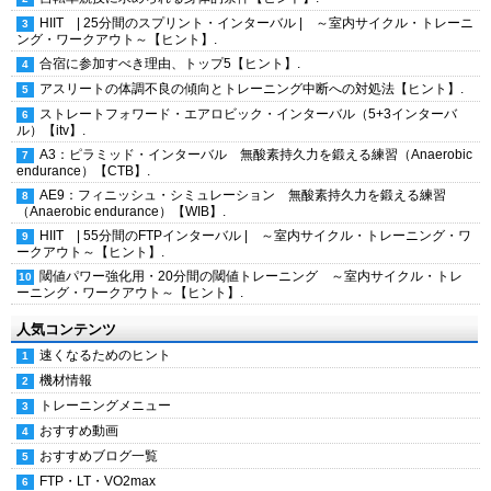
HIIT | 25分間のスプリント・インターバル | ～室内サイクル・トレーニ
ング・ワークアウト～【ヒント】.
合宿に参加すべき理由、トップ5【ヒント】.
アスリートの体調不良の傾向とトレーニング中断への対処法【ヒント】.
ストレートフォワード・エアロビック・インターバル（5+3インターバ
ル）【itv】.
A3：ピラミッド・インターバル 無酸素持久力を鍛える練習（Anaerobic
endurance）【CTB】.
AE9：フィニッシュ・シミュレーション 無酸素持久力を鍛える練習
（Anaerobic endurance）【WIB】.
HIIT | 55分間のFTPインターバル | ～室内サイクル・トレーニング・ワ
ークアウト～【ヒント】.
閾値パワー強化用・20分間の閾値トレーニング ～室内サイクル・トレ
ーニング・ワークアウト～【ヒント】.
人気コンテンツ
速くなるためのヒント
機材情報
トレーニングメニュー
おすすめ動画
おすすめブログ一覧
FTP・LT・VO2max