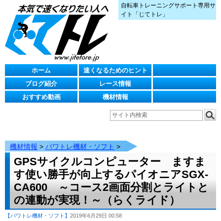
自転車トレーニングサポート専用サ
イト「じてトレ」
ホーム
速くなるためのヒント
ブログ紹介
レース情報
おすすめ動画
機材情報
機材情報
>
パワトレ機材・ソフト
>
GPSサイクルコンピューター ますま
す使い勝手が向上するパイオニアSGX-
CA600 ～コース2画面分割とライトと
の連動が実現！～（らくライド）
【パワトレ機材・ソフト】
2019年6月29日 00:58