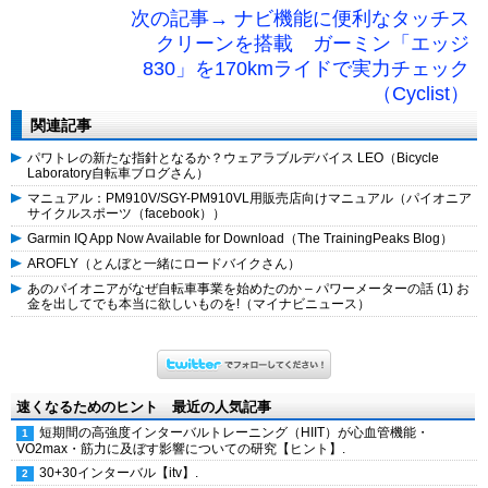
次の記事→ ナビ機能に便利なタッチス
クリーンを搭載 ガーミン「エッジ
830」を170kmライドで実力チェック
（Cyclist）
関連記事
パワトレの新たな指針となるか？ウェアラブルデバイス LEO（Bicycle
Laboratory自転車ブログさん）
マニュアル：PM910V/SGY-PM910VL用販売店向けマニュアル（パイオニア
サイクルスポーツ（facebook））
Garmin IQ App Now Available for Download（The TrainingPeaks Blog）
AROFLY（とんぼと一緒にロードバイクさん）
あのパイオニアがなぜ自転車事業を始めたのか – パワーメーターの話 (1) お
金を出してでも本当に欲しいものを!（マイナビニュース）
速くなるためのヒント 最近の人気記事
短期間の高強度インターバルトレーニング（HIIT）が心血管機能・
VO2max・筋力に及ぼす影響についての研究【ヒント】.
30+30インターバル【itv】.