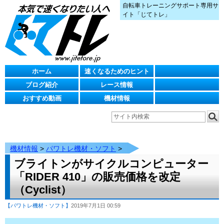
自転車トレーニングサポート専用サ
イト「じてトレ」
ホーム
速くなるためのヒント
ブログ紹介
レース情報
おすすめ動画
機材情報
機材情報
>
パワトレ機材・ソフト
>
ブライトンがサイクルコンピューター
「RIDER 410」の販売価格を改定
（Cyclist）
【パワトレ機材・ソフト】
2019年7月1日 00:59