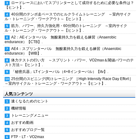
ロードレースにおいてスプリンターとして成功するために必要な条件は？
【ヒント】.
40分間のテンポ走ペースでのヒルクライムトレーニング ～室内サイク
ル・トレーニング・ワークアウト～【ヒント】.
筋力、パワー、持久力強化用・60分間のトレーニング ～室内サイク
ル・トレーニング・ワークアウト～【ヒント】.
A2：AEインターバル 無酸素持久力を鍛える練習（Anaerobic
endurance）【CTB】.
AE4：スプリンターバル 無酸素持久力を鍛える練習（Anaerobic
endurance）【WIB】.
体力テストの行い方 ～スプリント・パワー、VO2max＆閾値パワーのテ
スト方法～【ヒント】.
「秘密兵器」LTインターバル（4+8インターバル）【itv】.
25分間のスピニング(R)トレーニング | High Intensity Race Day Effort |
～室内サイクル・トレーニング・ワークアウト～【ヒント】.
人気コンテンツ
速くなるためのヒント
機材情報
トレーニングメニュー
おすすめ動画
おすすめブログ一覧
FTP・LT・VO2max