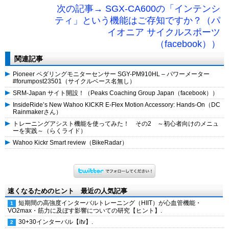
次の記事→ SGX-CA600の「インテンシ
ティ」という機能はご存知ですか？（パ
イオニア サイクルスポーツ
（facebook））
関連記事
Pioneer ペダリングモニターセンサー SGY-PM910HL – パワーメーター
#forumpost23501（サイクルベース名無し）
SRM-Japan サイト開設！（Peaks Coaching Group Japan（facebook））
InsideRide’s New Wahoo KICKR E-Flex Motion Accessory: Hands-On（DC
Rainmakerさん）
トレーニングアシスト機能を使ってみた！ その2 ～初心者向けのメニュ
ーを実践～（らくライド）
Wahoo Kickr Smart review（BikeRadar）
速くなるためのヒント 最近の人気記事
短期間の高強度インターバルトレーニング（HIIT）が心血管機能・
VO2max・筋力に及ぼす影響についての研究【ヒント】.
30+30インターバル【itv】.