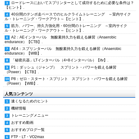
ロードレースにおいてスプリンターとして成功するために必要な条件は？
【ヒント】.
40分間のテンポ走ペースでのヒルクライムトレーニング ～室内サイク
ル・トレーニング・ワークアウト～【ヒント】.
筋力、パワー、持久力強化用・60分間のトレーニング ～室内サイク
ル・トレーニング・ワークアウト～【ヒント】.
A2：AEインターバル 無酸素持久力を鍛える練習（Anaerobic
endurance）【CTB】.
AE4：スプリンターバル 無酸素持久力を鍛える練習（Anaerobic
endurance）【WIB】.
「秘密兵器」LTインターバル（4+8インターバル）【itv】.
P1：ダッシュ（ジャンプ） スプリント・パワーを鍛える練習
（Power）【CTB】.
P8：ゼロ・スタート・スプリント スプリント・パワーを鍛える練習
（Power）【WIB】.
人気コンテンツ
速くなるためのヒント
機材情報
トレーニングメニュー
おすすめ動画
おすすめブログ一覧
FTP・LT・VO2max