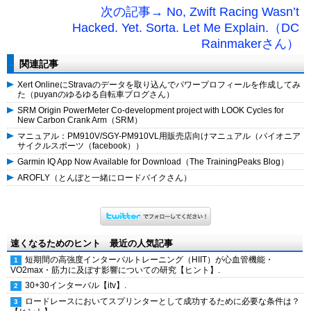
次の記事→ No, Zwift Racing Wasn’t
Hacked. Yet. Sorta. Let Me Explain.（DC
Rainmakerさん）
関連記事
Xert OnlineにStravaのデータを取り込んでパワープロフィールを作成してみ
た（puyanのゆるゆる自転車ブログさん）
SRM Origin PowerMeter Co-development project with LOOK Cycles for
New Carbon Crank Arm（SRM）
マニュアル：PM910V/SGY-PM910VL用販売店向けマニュアル（パイオニア
サイクルスポーツ（facebook））
Garmin IQ App Now Available for Download（The TrainingPeaks Blog）
AROFLY（とんぼと一緒にロードバイクさん）
速くなるためのヒント 最近の人気記事
短期間の高強度インターバルトレーニング（HIIT）が心血管機能・
VO2max・筋力に及ぼす影響についての研究【ヒント】.
30+30インターバル【itv】.
ロードレースにおいてスプリンターとして成功するために必要な条件は？