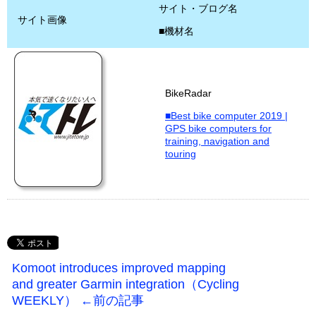
サイト・ブログ名
サイト画像
■機材名
BikeRadar
■Best bike computer 2019 |
GPS bike computers for
training, navigation and
touring
Komoot introduces improved mapping
and greater Garmin integration（Cycling
WEEKLY） ←前の記事