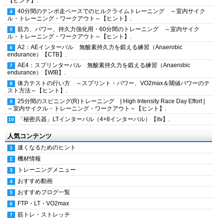
【ヒント】.
40分間のテンポ走ペースでのヒルクライムトレーニング ～室内サイク
ル・トレーニング・ワークアウト～【ヒント】.
筋力、パワー、持久力強化用・60分間のトレーニング ～室内サイク
ル・トレーニング・ワークアウト～【ヒント】.
A2：AEインターバル 無酸素持久力を鍛える練習（Anaerobic
endurance）【CTB】.
AE4：スプリンターバル 無酸素持久力を鍛える練習（Anaerobic
endurance）【WIB】.
体力テストの行い方 ～スプリント・パワー、VO2max＆閾値パワーのテ
スト方法～【ヒント】.
25分間のスピニング(R)トレーニング | High Intensity Race Day Effort |
～室内サイクル・トレーニング・ワークアウト～【ヒント】.
「秘密兵器」LTインターバル（4+8インターバル）【itv】.
人気コンテンツ
速くなるためのヒント
機材情報
トレーニングメニュー
おすすめ動画
おすすめブログ一覧
FTP・LT・VO2max
筋トレ・ストレッチ