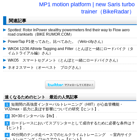
MP1 motion platform | new Saris turbo
trainer（BikeRadar）
関連記事
Spotted: Rotor InPower stealthy powermeters find their way to Flow aero
road cranksets（BIKE RUMOR.COM）
PowerTap P1使ってみた。比べてみた。（Velo-cityさん）
WKO4 12/36 Athlete Tagging and Filter（とんぼと一緒にロードバイク（タ
イムトライアル編）さん）
WKO5 スマートセグメント（とんぼと一緒にロードバイクさん）
ネオ２スマート（オーベスト ブログさん）
速くなるためのヒント 最近の人気記事
短期間の高強度インターバルトレーニング（HIIT）が心血管機能・
VO2max・筋力に及ぼす影響についての研究【ヒント】.
30+30インターバル【itv】.
ロードレースにおいてスプリンターとして成功するために必要な条件は？
【ヒント】.
40分間のテンポ走ペースでのヒルクライムトレーニング ～室内サイク
ル・トレーニング・ワークアウト～【ヒント】.