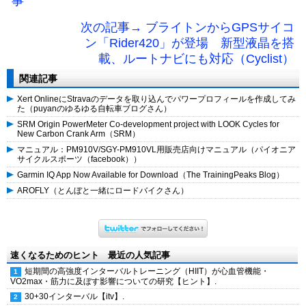
事
次の記事→ ブライトンからGPSサイコ
ン「Rider420」が登場 新型液晶を搭
載、ルートナビにも対応（Cyclist）
関連記事
Xert OnlineにStravaのデータを取り込んでパワープロフィールを作成してみ
た（puyanのゆるゆる自転車ブログさん）
SRM Origin PowerMeter Co-development project with LOOK Cycles for
New Carbon Crank Arm（SRM）
マニュアル：PM910V/SGY-PM910VL用販売店向けマニュアル（パイオニア
サイクルスポーツ（facebook））
Garmin IQ App Now Available for Download（The TrainingPeaks Blog）
AROFLY（とんぼと一緒にロードバイクさん）
速くなるためのヒント 最近の人気記事
短期間の高強度インターバルトレーニング（HIIT）が心血管機能・
VO2max・筋力に及ぼす影響についての研究【ヒント】.
30+30インターバル【itv】.