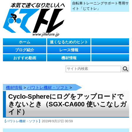
自転車トレーニングサポート専用サ
イト「じてトレ」
ホーム
速くなるためのヒント
ブログ紹介
レース情報
おすすめ動画
機材情報
機材情報
>
パワトレ機材・ソフト
>
Cyclo-Sphereにログをアップロードで
きないとき（SGX-CA600 使いこなしガ
イド）
【パワトレ機材・ソフト】
2019年9月17日 00:59