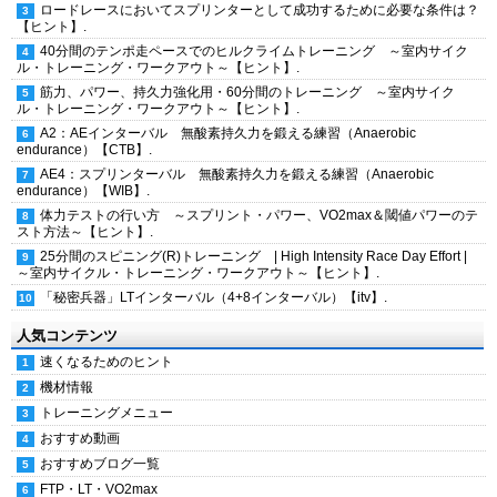
ロードレースにおいてスプリンターとして成功するために必要な条件は？
【ヒント】.
40分間のテンポ走ペースでのヒルクライムトレーニング ～室内サイク
ル・トレーニング・ワークアウト～【ヒント】.
筋力、パワー、持久力強化用・60分間のトレーニング ～室内サイク
ル・トレーニング・ワークアウト～【ヒント】.
A2：AEインターバル 無酸素持久力を鍛える練習（Anaerobic
endurance）【CTB】.
AE4：スプリンターバル 無酸素持久力を鍛える練習（Anaerobic
endurance）【WIB】.
体力テストの行い方 ～スプリント・パワー、VO2max＆閾値パワーのテ
スト方法～【ヒント】.
25分間のスピニング(R)トレーニング | High Intensity Race Day Effort |
～室内サイクル・トレーニング・ワークアウト～【ヒント】.
「秘密兵器」LTインターバル（4+8インターバル）【itv】.
人気コンテンツ
速くなるためのヒント
機材情報
トレーニングメニュー
おすすめ動画
おすすめブログ一覧
FTP・LT・VO2max