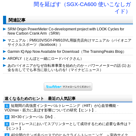
間を延ばす（SGX-CA600 使いこなしガ
イド）
関連記事
SRM Origin PowerMeter Co-development project with LOOK Cycles for
New Carbon Crank Arm（SRM）
マニュアル：PM910V/SGY-PM910VL用販売店向けマニュアル（パイオニア
サイクルスポーツ（facebook））
Garmin IQ App Now Available for Download（The TrainingPeaks Blog）
AROFLY（とんぼと一緒にロードバイクさん）
あのパイオニアがなぜ自転車事業を始めたのか – パワーメーターの話 (1) お
金を出してでも本当に欲しいものを!（マイナビニュース）
速くなるためのヒント 最近の人気記事
短期間の高強度インターバルトレーニング（HIIT）が心血管機能・
VO2max・筋力に及ぼす影響についての研究【ヒント】.
30+30インターバル【itv】.
ロードレースにおいてスプリンターとして成功するために必要な条件は？
【ヒント】.
40分間のテンポ走ペースでのヒルクライムトレーニング ～室内サイク