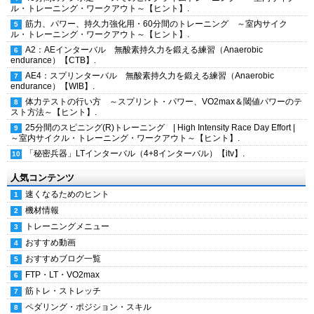
ル・トレーニング・ワークアウト～【ヒント】.
筋力、パワー、持久力強化用・60分間のトレーニング ～室内サイク
ル・トレーニング・ワークアウト～【ヒント】.
A2：AEインターバル 無酸素持久力を鍛える練習（Anaerobic
endurance）【CTB】.
AE4：スプリンターバル 無酸素持久力を鍛える練習（Anaerobic
endurance）【WIB】.
体力テストの行い方 ～スプリント・パワー、VO2max＆閾値パワーのテ
スト方法～【ヒント】.
25分間のスピニング(R)トレーニング | High Intensity Race Day Effort |
～室内サイクル・トレーニング・ワークアウト～【ヒント】.
「秘密兵器」LTインターバル（4+8インターバル）【itv】.
人気コンテンツ
速くなるためのヒント
機材情報
トレーニングメニュー
おすすめ動画
おすすめブログ一覧
FTP・LT・VO2max
筋トレ・ストレッチ
ペダリング・ポジション・スキル