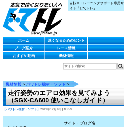
自転車トレーニングサポート専用サ
イト「じてトレ」
ホーム
速くなるためのヒント
ブログ紹介
レース情報
おすすめ動画
機材情報
機材情報
>
パワトレ機材・ソフト
>
走行姿勢のエアロ効果を見てみよう
（SGX-CA600 使いこなしガイド）
【パワトレ機材・ソフト】
2019年12月10日 00:59
サイト・ブログ名