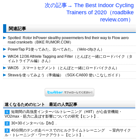
次の記事→ The Best Indoor Cycling
Trainers of 2020（roadbike
review.com）
関連記事
Spotted: Rotor InPower stealthy powermeters find their way to Flow aero
road cranksets（BIKE RUMOR.COM）
PowerTap P1使ってみた。比べてみた。（Velo-cityさん）
WKO4 12/36 Athlete Tagging and Filter（とんぼと一緒にロードバイク（タ
イムトライアル編）さん）
WKO5 スマートセグメント（とんぼと一緒にロードバイクさん）
Stravaを使ってみよう（準備編）（SGX-CA600 使いこなしガイド）
速くなるためのヒント 最近の人気記事
短期間の高強度インターバルトレーニング（HIIT）が心血管機能・
VO2max・筋力に及ぼす影響についての研究【ヒント】.
30+30インターバル【itv】.
40分間のテンポ走ペースでのヒルクライムトレーニング ～室内サイク
ル・トレーニング・ワークアウト～【ヒント】.