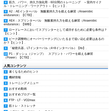
筋力、パワー、持久力強化用・60分間のトレーニング ～室内サイク
ル・トレーニング・ワークアウト～【ヒント】.
A2：AEインターバル 無酸素持久力を鍛える練習（Anaerobic
endurance）【CTB】.
AE4：スプリンターバル 無酸素持久力を鍛える練習（Anaerobic
endurance）【WIB】.
ロードレースにおいてスプリンターとして成功するために必要な条件は？
【ヒント】.
ピーク調整時にオーバーリーチングにいたるまで追い込む必要はあるの
か？【ヒント】.
「秘密兵器」LTインターバル（4+8インターバル）【itv】.
P1：ダッシュ（ジャンプ） スプリント・パワーを鍛える練習
（Power）【CTB】.
人気コンテンツ
速くなるためのヒント
機材情報
トレーニングメニュー
おすすめ動画
おすすめブログ一覧
FTP・LT・VO2max
筋トレ・ストレッチ