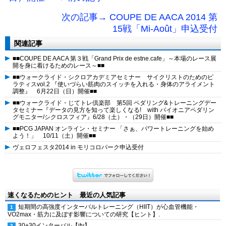
次の記事→ COUPE DE AACA 2014 第
15戦「Mi-Août」申込受付
関連記事
■■COUPE DE AACA 第３戦「Grand Prix de estne.cafe」～本場のレース展
開を身に着けるためのレース～■■
■■ウォークライド・シクロアカデミアセミナー サイクリストのためのピ
ラティスvol.2 『使いづらい筋肉のスイッチを入れる・身体のアライメント
調整』 6月22日（日）開催■■
■■ウォークライド・じてトレ倶楽部 第5回 ペダリング&トレーニングデー
タセミナー『データの見方を知って楽しくなる! with パイオニアペダリン
グモニター/シクロスフィア』6/28（土）・（29日）開催■■
■■PCG JAPAN オンライン・セミナー 「さぁ、パワートレーニングを始め
よう！」 10/11（土）開催■■
ヴェロフェスタ2014 in モリコロパーク申込受付
速くなるためのヒント 最近の人気記事
短期間の高強度インターバルトレーニング（HIIT）が心血管機能・
VO2max・筋力に及ぼす影響についての研究【ヒント】.
30+30インターバル【itv】.