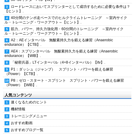
ロードレースにおいてスプリンターとして成功するために必要な条件は？
【ヒント】.
40分間のテンポ走ペースでのヒルクライムトレーニング ～室内サイク
ル・トレーニング・ワークアウト～【ヒント】.
筋力、パワー、持久力強化用・60分間のトレーニング ～室内サイク
ル・トレーニング・ワークアウト～【ヒント】.
A2：AEインターバル 無酸素持久力を鍛える練習（Anaerobic
endurance）【CTB】.
AE4：スプリンターバル 無酸素持久力を鍛える練習（Anaerobic
endurance）【WIB】.
「秘密兵器」LTインターバル（4+8インターバル）【itv】.
P1：ダッシュ（ジャンプ） スプリント・パワーを鍛える練習
（Power）【CTB】.
P8：ゼロ・スタート・スプリント スプリント・パワーを鍛える練習
（Power）【WIB】.
人気コンテンツ
速くなるためのヒント
機材情報
トレーニングメニュー
おすすめ動画
おすすめブログ一覧