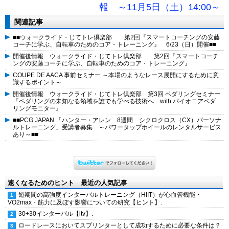
報 ～11月5日（土）14:00～
関連記事
■■ウォークライド・じてトレ倶楽部 第2回『スマートコーチングの安藤
コーチに学ぶ、自転車のためのコア・トレーニング』 6/23（日）開催■■
開催後情報 ウォークライド・じてトレ倶楽部 第2回『スマートコーチ
ングの安藤コーチに学ぶ、自転車のためのコア・トレーニング』
COUPE DE AACA 事前セミナー ～本場のようなレース展開にするために意
識するポイント～
開催後情報 ウォークライド・じてトレ倶楽部 第3回 ペダリングセミナー
『ペダリングの未知なる領域を誰でも学べる技術へ with パイオニアペダ
リングモニター』
■■PCG JAPAN 「ハンター・アレン 8週間 シクロクロス（CX）パーソナ
ルトレーニング」受講者募集 ～パワータップホイールのレンタルサービス
あり～■■
速くなるためのヒント 最近の人気記事
短期間の高強度インターバルトレーニング（HIIT）が心血管機能・
VO2max・筋力に及ぼす影響についての研究【ヒント】.
30+30インターバル【itv】.
ロードレースにおいてスプリンターとして成功するために必要な条件は？