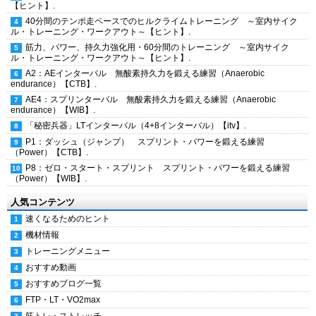
【ヒント】.
40分間のテンポ走ペースでのヒルクライムトレーニング ～室内サイク
ル・トレーニング・ワークアウト～【ヒント】.
筋力、パワー、持久力強化用・60分間のトレーニング ～室内サイク
ル・トレーニング・ワークアウト～【ヒント】.
A2：AEインターバル 無酸素持久力を鍛える練習（Anaerobic
endurance）【CTB】.
AE4：スプリンターバル 無酸素持久力を鍛える練習（Anaerobic
endurance）【WIB】.
「秘密兵器」LTインターバル（4+8インターバル）【itv】.
P1：ダッシュ（ジャンプ） スプリント・パワーを鍛える練習
（Power）【CTB】.
P8：ゼロ・スタート・スプリント スプリント・パワーを鍛える練習
（Power）【WIB】.
人気コンテンツ
速くなるためのヒント
機材情報
トレーニングメニュー
おすすめ動画
おすすめブログ一覧
FTP・LT・VO2max