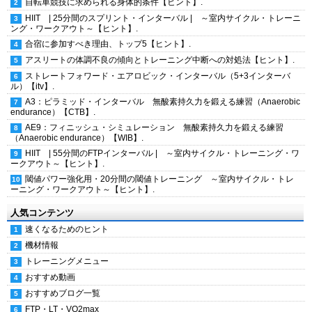
自転車競技に求められる身体的条件【ヒント】.
HIIT | 25分間のスプリント・インターバル | ～室内サイクル・トレーニ
ング・ワークアウト～【ヒント】.
合宿に参加すべき理由、トップ5【ヒント】.
アスリートの体調不良の傾向とトレーニング中断への対処法【ヒント】.
ストレートフォワード・エアロビック・インターバル（5+3インターバ
ル）【itv】.
A3：ピラミッド・インターバル 無酸素持久力を鍛える練習（Anaerobic
endurance）【CTB】.
AE9：フィニッシュ・シミュレーション 無酸素持久力を鍛える練習
（Anaerobic endurance）【WIB】.
HIIT | 55分間のFTPインターバル | ～室内サイクル・トレーニング・ワ
ークアウト～【ヒント】.
閾値パワー強化用・20分間の閾値トレーニング ～室内サイクル・トレ
ーニング・ワークアウト～【ヒント】.
人気コンテンツ
速くなるためのヒント
機材情報
トレーニングメニュー
おすすめ動画
おすすめブログ一覧
FTP・LT・VO2max