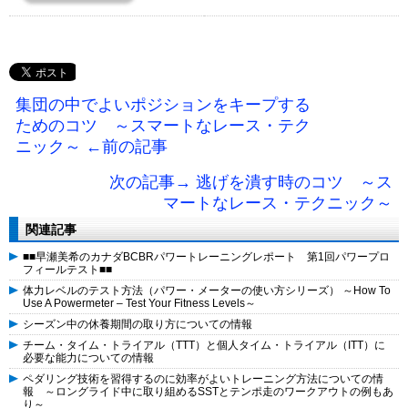
集団の中でよいポジションをキープする
ためのコツ ～スマートなレース・テク
ニック～ ←前の記事
次の記事→ 逃げを潰す時のコツ ～ス
マートなレース・テクニック～
関連記事
■■早瀬美希のカナダBCBRパワートレーニングレポート 第1回パワープロ
フィールテスト■■
体力レベルのテスト方法（パワー・メーターの使い方シリーズ） ～How To
Use A Powermeter – Test Your Fitness Levels～
シーズン中の休養期間の取り方についての情報
チーム・タイム・トライアル（TTT）と個人タイム・トライアル（ITT）に
必要な能力についての情報
ペダリング技術を習得するのに効率がよいトレーニング方法についての情
報 ～ロングライド中に取り組めるSSTとテンポ走のワークアウトの例もあ
り～