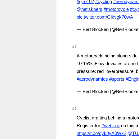
#giro102
#cycling
#aerodynam
@hetiskoers
#motorcycle
#cyc
pic.twitter.com/Gikvgk70wA
— Bert Blocken (@BertBlock
A motorcycle riding along-side a
10-15%. Flow deviates around t
pressure: red=overpressure, b
#aerodynamics
#sports
#Engin
— Bert Blocken (@BertBlock
Cyclist drafting behind a moto
Register for
#webinar
on this r
https://t.co/cyk9yA0Wx2
@TUe