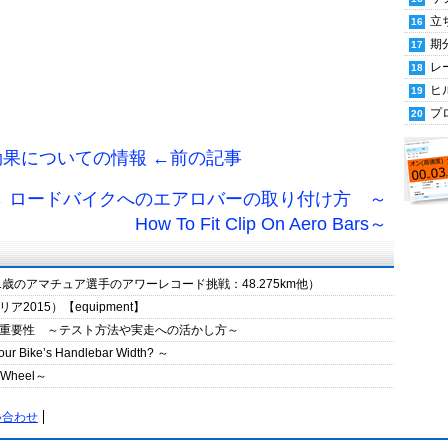
立
期
レ
ヒ
プ
果についての情報 ←前の記事
→ ロードバイクへのエアロバーの取り付け方 ～
How To Fit Clip On Aero Bars～
1歳のアマチュア選手のアワーレコード挑戦：48.275km他）
015）【equipment】
重要性 ～テスト方法や実走への活かし方～
e’s Handlebar Width? ～
Wheel～
い合わせ