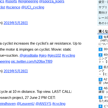
ics
#sports
#engineering
@sporza_koers
疲労・
list
#science
@UCI_cycling
サプリ
期分け
レース
en)
2019年5月28日
冬のト
速くな
短
（HI
 cyclist increases the cyclist's air resistance. Up to
につい
he motor & impinges on cyclist. Movie: static
30
4
lue=suction.
@giroditalia
#giro
#giro102
#cycling
ニング
eering
pic.twitter.com/h20fpxTf89
ト～【
筋
en)
2019年5月28日
ング 
～【ヒ
A
習（Ana
A
rcycle at 10 m distance. Top view. LAST CALL:
練習（An
esearch project, 27 June 2 PM CET:
ロ
るため
indhoven
@LeuvenU
@ANSYS
#cycling
ピ