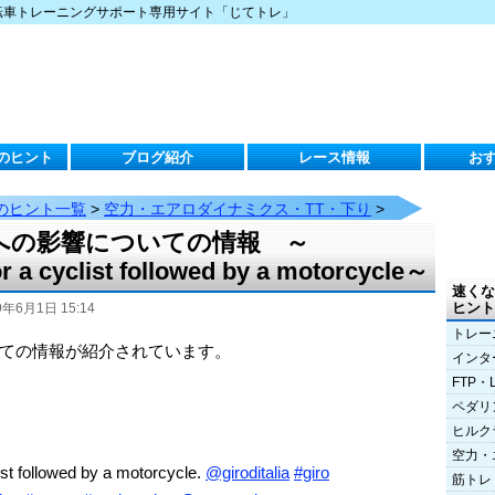
転車トレーニングサポート専用サイト「じてトレ」
のヒント
ブログ紹介
レース情報
お
のヒント一覧
>
空力・エアロダイナミクス・TT・下り
>
への影響についての情報 ～
r a cyclist followed by a motorcycle～
速くな
ヒント
9年6月1日 15:14
トレー
ての情報が紹介されています。
インタ
FTP・
ペダリ
ヒルク
空力・
ist followed by a motorcycle.
@giroditalia
#giro
筋トレ