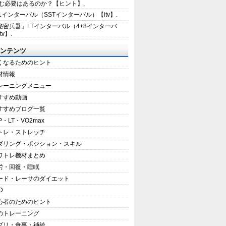
む必要はあるのか？【ヒント】.
+1インターバル（SSTインターバル）【itv】.
秘密兵器」LTインターバル（4+8インターバ
tv】.
ンテンツ
くなるためのヒント
材情報
レーニングメニュー
すすめ動画
すすめブログ一覧
P・LT・VO2max
トレ・ストレッチ
ダリング・ポジション・スキル
ワトレ機材まとめ
労・回復・睡眠
ード・レーサのダイエット
D
心者のためのヒント
のトレーニング
プリ・食事・補給