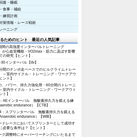
回復・睡眠
・食事・補給
・練習計画
対策情報・レース戦術
レーニング
るためのヒント 最近の人気記事
期間の高強度インターバルトレーニング
IT）が心血管機能・VO2max・筋力に及ぼす影響
ての研究【ヒント】.
+30インターバル【itv】.
0分間のテンポ走ペースでのヒルクライムトレー
 ～室内サイクル・トレーニング・ワークアウ
ヒント】.
力、パワー、持久力強化用・60分間のトレーニ
～室内サイクル・トレーニング・ワークアウト
ント】.
2：AEインターバル 無酸素持久力を鍛える練
erobic endurance）【CTB】.
E4：スプリンターバル 無酸素持久力を鍛える
aerobic endurance）【WIB】.
ードレースにおいてスプリンターとして成功す
に必要な条件は？【ヒント】.
ーク調整時にオーバーリーチングにいたるまで