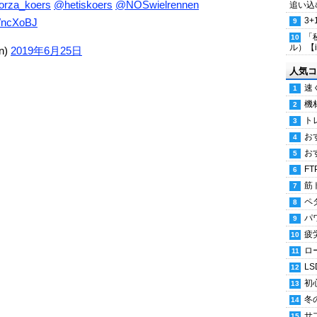
rza_koers
@hetiskoers
@NOSwielrennen
追い込
3
xWncXoBJ
「
ル）【i
en)
2019年6月25日
人気コ
速
機
ト
お
お
FT
筋
ペ
パ
疲
ロ
LS
初
冬
サ