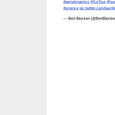
#aerodynamics
@LeTour
@spo
#science
pic.twitter.com/pw
— Bert Blocken (@BertBlock