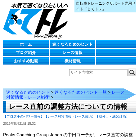
自転車トレーニングサポート専用サ
イト「じてトレ」
ホーム
速くなるためのヒント
ブログ紹介
レース情報
おすすめ動画
機材情報
速くなるためのヒント
>
速くなるためのヒント一覧
>
レース
対策情報・レース戦術
>
レース直前の調整方法についての情報
【プロ選手のパワー情報】
【レース対策情報・レース戦術】
【期分け・練習計画】
2016年8月21日 15:32
Peaks Coaching Group Janan の中田コーチが、レース直前の調整