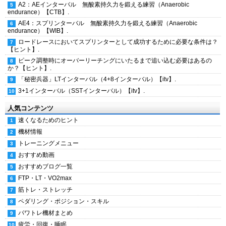
A2：AEインターバル 無酸素持久力を鍛える練習（Anaerobic
endurance）【CTB】.
AE4：スプリンターバル 無酸素持久力を鍛える練習（Anaerobic
endurance）【WIB】.
ロードレースにおいてスプリンターとして成功するために必要な条件は？
【ヒント】.
ピーク調整時にオーバーリーチングにいたるまで追い込む必要はあるの
か？【ヒント】.
「秘密兵器」LTインターバル（4+8インターバル）【itv】.
3+1インターバル（SSTインターバル）【itv】.
人気コンテンツ
速くなるためのヒント
機材情報
トレーニングメニュー
おすすめ動画
おすすめブログ一覧
FTP・LT・VO2max
筋トレ・ストレッチ
ペダリング・ポジション・スキル
パワトレ機材まとめ
疲労・回復・睡眠