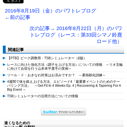
2016年8月19日（金）のパワトレブログ
←前の記事
次の記事→ 2016年8月22日（月）のパワ
トレブログ（レース：第33回シマノ鈴鹿
ロード他）
関連記事
【PTB】ピーク調整用・TSBシミュレーター（β版）
レースに向けた強化方法（調子を上げる方法）についての情報 ～リオ五輪
に向けて合宿を行う山本幸平選手の実例～
ツール・ド・おきなわ対策はお済みですか？ ～暑熱順化訓練～
4週間で体を鍛え上げる方法、エピソード4「最重要イベントのためのテー
パリング方法」 ～Get Fit In 4 Weeks Ep. 4 | Recovering & Tapering For A
Big Event ～
TSBシミュレーターの活用方法についての情報
速くなるための