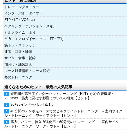
ヒント一覧 分類別
トレーニングメニュー
インターバル・タイマー
FTP・LT・VO2max
ペダリング・ポジション・スキル
ヒルクライム・上り
空力・エアロダイナミクス・TT・下り
筋トレ・ストレッチ
疲労・回復・睡眠
サプリ・食事・補給
期分け・練習計画
レース対策情報・レース戦術
冬のトレーニング
速くなるためのヒント 最近の人気記事
短期間の高強度インターバルトレーニング（HIIT）が心血管機能・
VO2max・筋力に及ぼす影響についての研究【ヒント】.
30+30インターバル【itv】.
40分間のテンポ走ペースでのヒルクライムトレーニング ～室内サイク
ル・トレーニング・ワークアウト～【ヒント】.
筋力、パワー、持久力強化用・60分間のトレーニング ～室内サイク
ル・トレーニング・ワークアウト～【ヒント】.