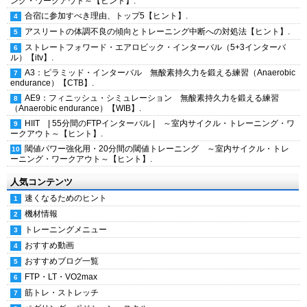
ング・ワークアウト～【ヒント】.
合宿に参加すべき理由、トップ5【ヒント】.
アスリートの体調不良の傾向とトレーニング中断への対処法【ヒント】.
ストレートフォワード・エアロビック・インターバル（5+3インターバ
ル）【itv】.
A3：ピラミッド・インターバル 無酸素持久力を鍛える練習（Anaerobic
endurance）【CTB】.
AE9：フィニッシュ・シミュレーション 無酸素持久力を鍛える練習
（Anaerobic endurance）【WIB】.
HIIT | 55分間のFTPインターバル | ～室内サイクル・トレーニング・ワ
ークアウト～【ヒント】.
閾値パワー強化用・20分間の閾値トレーニング ～室内サイクル・トレ
ーニング・ワークアウト～【ヒント】.
人気コンテンツ
速くなるためのヒント
機材情報
トレーニングメニュー
おすすめ動画
おすすめブログ一覧
FTP・LT・VO2max
筋トレ・ストレッチ