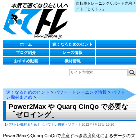
自転車トレーニングサポート専用サ
イト「じてトレ」
ホーム
速くなるためのヒント
ブログ紹介
レース情報
おすすめ動画
機材情報
速くなるためのヒント
>
パワー・トレーニング情報
>
パワト
レ機材まとめ
>
Power2Max や Quarq CinQo で必要な
「ゼロイング」
【パワトレ機材まとめ】
【パワトレ機材・ソフト】
2012年7月17日 15:20
Power2MaxやQuarq CinQoで注意すべき温度変化によるデータのズ