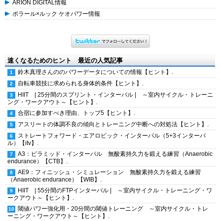
ARION DIGITAL情報
ポラール×ルック ケオパワー情報
速くなるためのヒント 最近の人気記事
鈴木真理さんののパワーデータについての情報【ヒント】.
自転車競技に求められる身体的条件【ヒント】.
HIIT | 25分間のスプリント・インターバル | ～室内サイクル・トレーニ
ング・ワークアウト～【ヒント】.
合宿に参加すべき理由、トップ5【ヒント】.
アスリートの体調不良の傾向とトレーニング中断への対処法【ヒント】.
ストレートフォワード・エアロビック・インターバル（5+3インターバ
ル）【itv】.
A3：ピラミッド・インターバル 無酸素持久力を鍛える練習（Anaerobic
endurance）【CTB】.
AE9：フィニッシュ・シミュレーション 無酸素持久力を鍛える練習
（Anaerobic endurance）【WIB】.
HIIT | 55分間のFTPインターバル | ～室内サイクル・トレーニング・ワ
ークアウト～【ヒント】.
閾値パワー強化用・20分間の閾値トレーニング ～室内サイクル・トレ
ーニング・ワークアウト～【ヒント】.