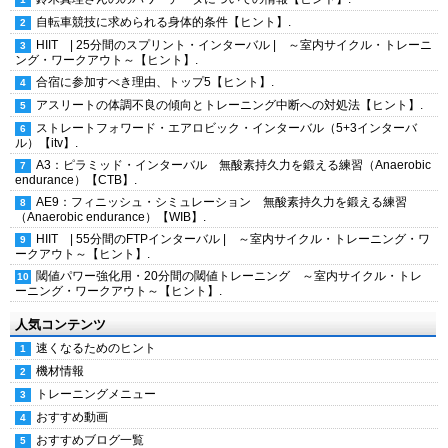
自転車競技に求められる身体的条件【ヒント】.
HIIT | 25分間のスプリント・インターバル | ～室内サイクル・トレーニ
ング・ワークアウト～【ヒント】.
合宿に参加すべき理由、トップ5【ヒント】.
アスリートの体調不良の傾向とトレーニング中断への対処法【ヒント】.
ストレートフォワード・エアロビック・インターバル（5+3インターバ
ル）【itv】.
A3：ピラミッド・インターバル 無酸素持久力を鍛える練習（Anaerobic
endurance）【CTB】.
AE9：フィニッシュ・シミュレーション 無酸素持久力を鍛える練習
（Anaerobic endurance）【WIB】.
HIIT | 55分間のFTPインターバル | ～室内サイクル・トレーニング・ワ
ークアウト～【ヒント】.
閾値パワー強化用・20分間の閾値トレーニング ～室内サイクル・トレ
ーニング・ワークアウト～【ヒント】.
人気コンテンツ
速くなるためのヒント
機材情報
トレーニングメニュー
おすすめ動画
おすすめブログ一覧