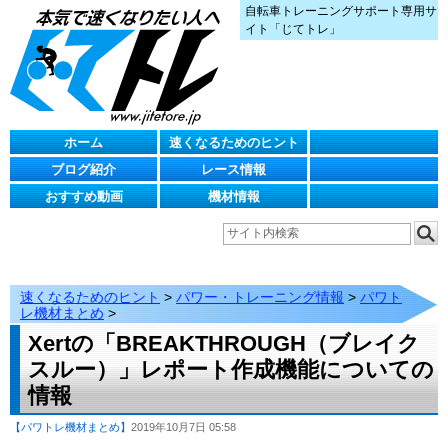
自転車トレーニングサポート専用サ
イト「じてトレ」
ホーム
速くなるためのヒント
ブログ紹介
レース情報
おすすめ動画
機材情報
速くなるためのヒント
>
パワー・トレーニング情報
>
パワト
レ機材まとめ
>
Xertの「BREAKTHROUGH（ブレイク
スルー）」レポート作成機能についての
情報
【パワトレ機材まとめ】
2019年10月7日 05:58