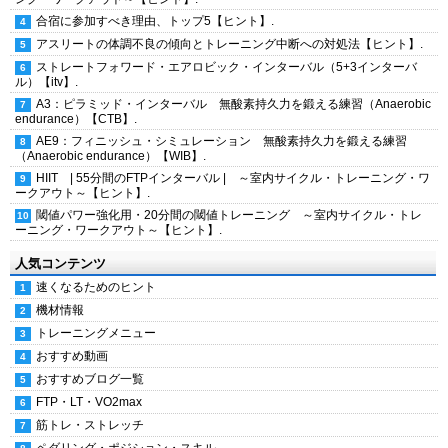
合宿に参加すべき理由、トップ5【ヒント】.
アスリートの体調不良の傾向とトレーニング中断への対処法【ヒント】.
ストレートフォワード・エアロビック・インターバル（5+3インターバ
ル）【itv】.
A3：ピラミッド・インターバル 無酸素持久力を鍛える練習（Anaerobic
endurance）【CTB】.
AE9：フィニッシュ・シミュレーション 無酸素持久力を鍛える練習
（Anaerobic endurance）【WIB】.
HIIT | 55分間のFTPインターバル | ～室内サイクル・トレーニング・ワ
ークアウト～【ヒント】.
閾値パワー強化用・20分間の閾値トレーニング ～室内サイクル・トレ
ーニング・ワークアウト～【ヒント】.
人気コンテンツ
速くなるためのヒント
機材情報
トレーニングメニュー
おすすめ動画
おすすめブログ一覧
FTP・LT・VO2max
筋トレ・ストレッチ