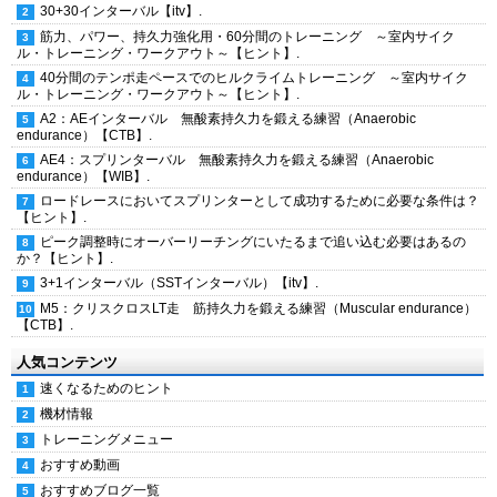
30+30インターバル【itv】.
筋力、パワー、持久力強化用・60分間のトレーニング ～室内サイク
ル・トレーニング・ワークアウト～【ヒント】.
40分間のテンポ走ペースでのヒルクライムトレーニング ～室内サイク
ル・トレーニング・ワークアウト～【ヒント】.
A2：AEインターバル 無酸素持久力を鍛える練習（Anaerobic
endurance）【CTB】.
AE4：スプリンターバル 無酸素持久力を鍛える練習（Anaerobic
endurance）【WIB】.
ロードレースにおいてスプリンターとして成功するために必要な条件は？
【ヒント】.
ピーク調整時にオーバーリーチングにいたるまで追い込む必要はあるの
か？【ヒント】.
3+1インターバル（SSTインターバル）【itv】.
M5：クリスクロスLT走 筋持久力を鍛える練習（Muscular endurance）
【CTB】.
人気コンテンツ
速くなるためのヒント
機材情報
トレーニングメニュー
おすすめ動画
おすすめブログ一覧