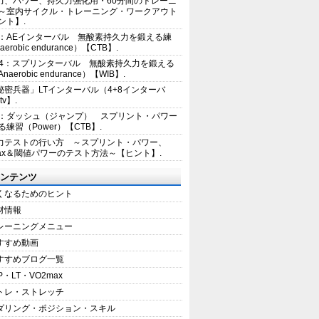
力、パワー、持久力強化用・60分間のトレーニ
～室内サイクル・トレーニング・ワークアウト
ント】.
2：AEインターバル 無酸素持久力を鍛える練
erobic endurance）【CTB】.
E4：スプリンターバル 無酸素持久力を鍛える
aerobic endurance）【WIB】.
秘密兵器」LTインターバル（4+8インターバ
tv】.
1：ダッシュ（ジャンプ） スプリント・パワー
練習（Power）【CTB】.
力テストの行い方 ～スプリント・パワー、
max＆閾値パワーのテスト方法～【ヒント】.
ンテンツ
くなるためのヒント
材情報
レーニングメニュー
すすめ動画
すすめブログ一覧
P・LT・VO2max
トレ・ストレッチ
ダリング・ポジション・スキル