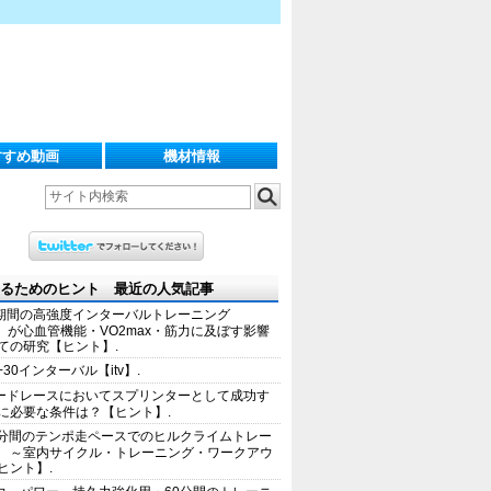
すすめ動画
機材情報
るためのヒント 最近の人気記事
期間の高強度インターバルトレーニング
IT）が心血管機能・VO2max・筋力に及ぼす影響
ての研究【ヒント】.
+30インターバル【itv】.
ードレースにおいてスプリンターとして成功す
に必要な条件は？【ヒント】.
0分間のテンポ走ペースでのヒルクライムトレー
 ～室内サイクル・トレーニング・ワークアウ
ヒント】.