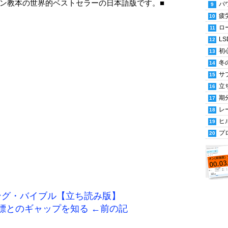
ン教本の世界的ベストセラーの日本語版です。■
パ
疲
ロ
LS
初
冬
サ
立
期
レ
ヒ
プ
ング・バイブル【立ち読み版】
と目標とのギャップを知る ←前の記