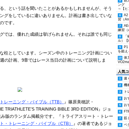
筋
ング 
る、という話を聞いたことがあるかもしれませんが、そう
～【ヒ
ングをしているに違いありません。計画は書き出していな
A
習（Ana
のです。
A
練習（An
グでは、優れた成績は挙げられません。それは誰でも同じ
「
ル）【i
P
を鍛える
な柱としています。シーズン中のトレーニング計画につい
体
ス週の計画、9章ではレース当日の計画について説明しま
VO2
人気コ
速
機
ト
お
トレーニング・バイブル（TTB）
』篠原美穂訳・
お
IATHLETE'S TRAINING BIBLE 3RD EDITION』ジョ
FT
の立ち読み版のランダム掲載分です。『トライアスリート・トレー
筋
ト・トレーニング・バイブル（CTB）
』の著者であるジョ
ペ