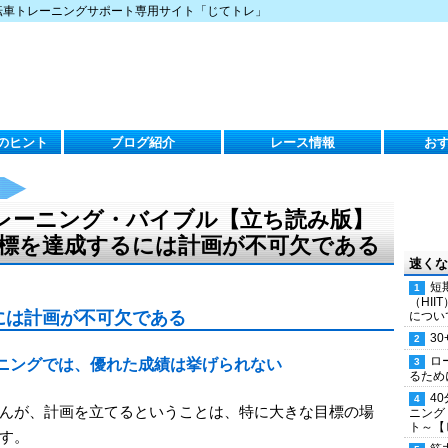
転車トレーニングサポート専用サイト「じてトレ」
のヒント
ブログ紹介
レース情報
お
レーニング・バイブル【立ち読み版】
きな目標を達成するには計画が不可欠である
速くな
短
（HI
には計画が不可欠である
につい
30
ロ
ニングでは、優れた成績は挙げられない
るため
4
んが、計画を立てるということは、特に大きな目標の場
ニング
ト～【
す。