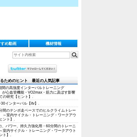
すすめ動画
機材情報
るためのヒント 最近の人気記事
期間の高強度インターバルトレーニング
IT）が心血管機能・VO2max・筋力に及ぼす影響
ての研究【ヒント】.
+30インターバル【itv】.
0分間のテンポ走ペースでのヒルクライムトレー
 ～室内サイクル・トレーニング・ワークアウ
ヒント】.
力、パワー、持久力強化用・60分間のトレーニ
～室内サイクル・トレーニング・ワークアウト
ント】.