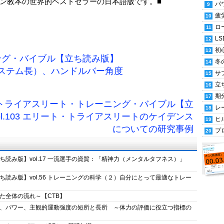
ン教本の世界的ベストセラーの日本語版です。■
パ
疲
ロ
LS
初
ング・バイブル【立ち読み版】
冬
チ（ステム長）、ハンドルバー角度
サ
立
期
 トライアスリート・トレーニング・バイブル【立
レ
ol.103 エリート・トライアスリートのケイデンス
ヒ
についての研究事例
プ
読み版】vol.17 一流選手の資質：「精神力（メンタルタフネス）」
読み版】vol.56 トレーニングの科学（２）自分にとって最適なトレー
た全体の流れ～【CTB】
、パワー、主観的運動強度の短所と長所 ～体力の評価に役立つ指標の