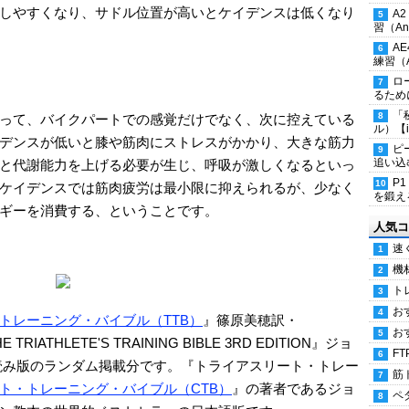
しやすくなり、サドル位置が高いとケイデンスは低くなり
A
習（Ana
A
練習（An
ロ
るため
「
って、バイクパートでの感覚だけでなく、次に控えている
ル）【i
デンスが低いと膝や筋肉にストレスがかかり、大きな筋力
ピ
追い込
と代謝能力を上げる必要が生じ、呼吸が激しくなるといっ
P
ケイデンスでは筋肉疲労は最小限に抑えられるが、少なく
を鍛える
ギーを消費する、ということです。
人気コ
速
機
ト
お
トレーニング・バイブル（TTB）
』篠原美穂訳・
お
IATHLETE'S TRAINING BIBLE 3RD EDITION』ジョ
FT
の立ち読み版のランダム掲載分です。『トライアスリート・トレー
筋
ト・トレーニング・バイブル（CTB）
』の著者であるジョ
ペ