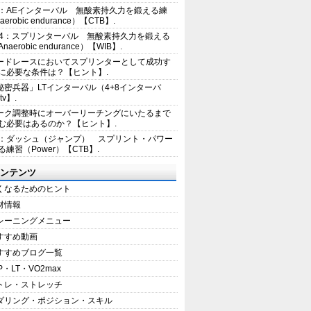
2：AEインターバル 無酸素持久力を鍛える練
erobic endurance）【CTB】.
E4：スプリンターバル 無酸素持久力を鍛える
aerobic endurance）【WIB】.
ードレースにおいてスプリンターとして成功す
に必要な条件は？【ヒント】.
秘密兵器」LTインターバル（4+8インターバ
tv】.
ーク調整時にオーバーリーチングにいたるまで
む必要はあるのか？【ヒント】.
1：ダッシュ（ジャンプ） スプリント・パワー
練習（Power）【CTB】.
ンテンツ
くなるためのヒント
材情報
レーニングメニュー
すすめ動画
すすめブログ一覧
P・LT・VO2max
トレ・ストレッチ
ダリング・ポジション・スキル