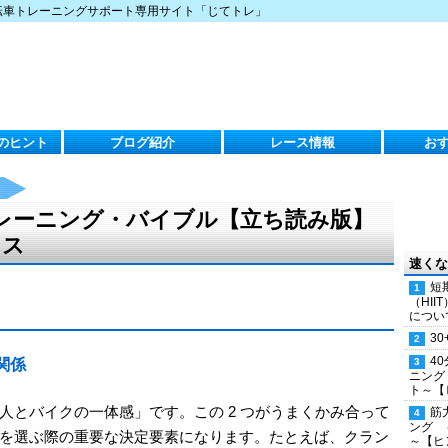
転車トレーニングサポート専用サイト「じてトレ」
のヒント
ブログ紹介
レース情報
お
レーニング・バイブル【立ち読み版】
ンス
速くな
短
（HI
につい
30
4
関係
ニング
ト～【
人とバイクの一体感」です。この 2 つがうまくかみ合って
筋
ング 
を選ぶ際の重要な決定要素になります。たとえば、クラン
～【ヒ