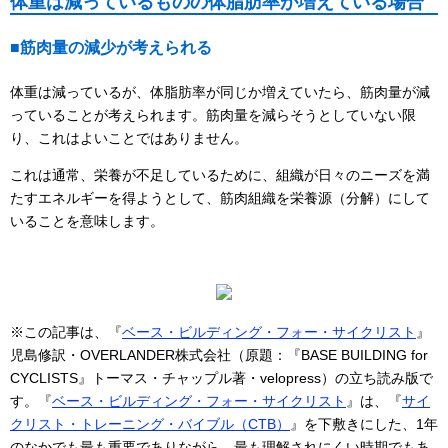
体重は減っているものの体脂肪率が増えている場合
■筋肉量の減少が考えられる
体重は減っているが、体脂肪率が同じか増えていたら、筋肉量が減
っていることが考えられます。筋肉量を減らそうとしていない限
り、これはよいことではありません。
これは通常、栄養が不足しているために、組織が日々のニーズを満
たすエネルギーを得ようとして、筋肉組織を栄養源（分解）にして
いることを意味します。
※この記事は、『
ベース・ビルディング・フォー・サイクリスト
』
児島修訳・OVERLANDER株式会社（原題：『BASE BUILDING for
CYCLISTS』トーマス・チャップル著・velopress）の立ち読み版で
す。『
ベース・ビルディング・フォー・サイクリスト
』は、『
サイ
クリスト・トレーニング・バイブル（CTB）
』を下敷きにした、1年
のなかでも最も重要でありながら、最も理解されにくい時期でもあ