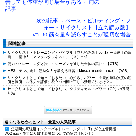
善しても体重が同じ場合がある ←前の
記事
次の記事→ ベース・ビルディング・フ
ォー・サイクリスト【立ち読み版】
vol.90 筋肉量を減らすことが適切な場合
関連記事
サイクリスト・トレーニング・バイブル【立ち読み版】vol.17 一流選手の資
質：「精神力（メンタルタフネス）」（３）自信
筋力のトレーニング方法 ～シーズンを通した全体の流れ～【CTB】
ME3：テンポ走Ⅱ 筋持久力を鍛える練習（Muscular endurance）【WIB】
サイクリストとして知っておきたい、心拍数、パワー、主観的運動強度の短
所と長所 ～体力の評価に役立つ指標の正しい活用方法とは？～
サイクリストとして知っておきたい、クリティカル・パワー（CP）の基礎
知識
速くなるためのヒント 最近の人気記事
短期間の高強度インターバルトレーニング（HIIT）が心血管機能・
VO2max・筋力に及ぼす影響についての研究【ヒント】.