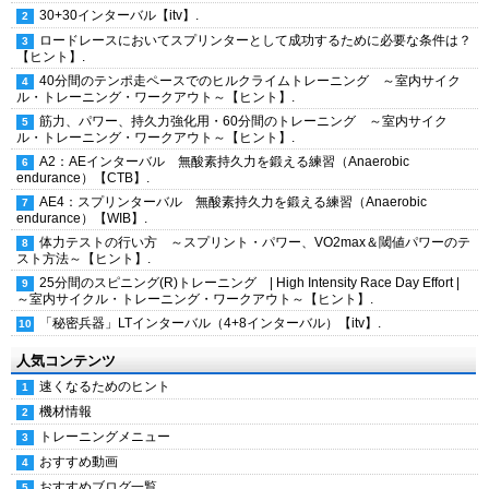
30+30インターバル【itv】.
ロードレースにおいてスプリンターとして成功するために必要な条件は？
【ヒント】.
40分間のテンポ走ペースでのヒルクライムトレーニング ～室内サイク
ル・トレーニング・ワークアウト～【ヒント】.
筋力、パワー、持久力強化用・60分間のトレーニング ～室内サイク
ル・トレーニング・ワークアウト～【ヒント】.
A2：AEインターバル 無酸素持久力を鍛える練習（Anaerobic
endurance）【CTB】.
AE4：スプリンターバル 無酸素持久力を鍛える練習（Anaerobic
endurance）【WIB】.
体力テストの行い方 ～スプリント・パワー、VO2max＆閾値パワーのテ
スト方法～【ヒント】.
25分間のスピニング(R)トレーニング | High Intensity Race Day Effort |
～室内サイクル・トレーニング・ワークアウト～【ヒント】.
「秘密兵器」LTインターバル（4+8インターバル）【itv】.
人気コンテンツ
速くなるためのヒント
機材情報
トレーニングメニュー
おすすめ動画
おすすめブログ一覧