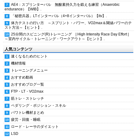
AE4：スプリンターバル 無酸素持久力を鍛える練習（Anaerobic
endurance）【WIB】.
「秘密兵器」LTインターバル（4+8インターバル）【itv】.
体力テストの行い方 ～スプリント・パワー、VO2max＆閾値パワーのテ
スト方法～【ヒント】.
25分間のスピニング(R)トレーニング | High Intensity Race Day Effort |
～室内サイクル・トレーニング・ワークアウト～【ヒント】.
人気コンテンツ
速くなるためのヒント
機材情報
トレーニングメニュー
おすすめ動画
おすすめブログ一覧
FTP・LT・VO2max
筋トレ・ストレッチ
ペダリング・ポジション・スキル
パワトレ機材まとめ
疲労・回復・睡眠
ロード・レーサのダイエット
LSD