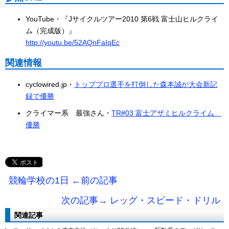
YouTube・『Jサイクルツアー2010 第6戦 富士山ヒルクライ
ム（完成版）』
http://youtu.be/52AQnFaIqEc
関連情報
cyclowired.jp・
トッププロ選手を打倒した森本誠が大会新記
録で優勝
クライマー系 最強さん・
TR#03 富士アザミヒルクライム
優勝
競輪学校の1日 ←前の記事
次の記事→ レッグ・スピード・ドリル
関連記事