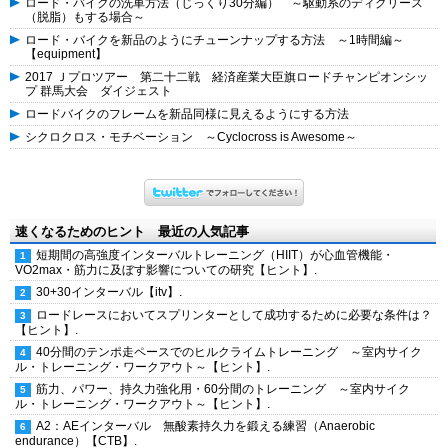
ロード・バイクの洗車方法（じっくり30分編） ～駆動系のディグリース
（脱脂）もする場合～
ロード・バイクを新品のようにチューンナップする方法 ～1時間編～
【equipment】
2017 Ｊプロツアー 第二十二戦 経済産業大臣旗ロードチャンピオンシッ
プ 群馬大会 ダイジェスト
ロードバイクのフレームを新品同様に見えるようにする方法
シクロクロス・モチベーション ～Cyclocross is Awesome～
速くなるためのヒント 最近の人気記事
短期間の高強度インターバルトレーニング（HIIT）が心血管機能・
VO2max・筋力に及ぼす影響についての研究【ヒント】.
30+30インターバル【itv】.
ロードレースにおいてスプリンターとして成功するために必要な条件は？
【ヒント】.
40分間のテンポ走ペースでのヒルクライムトレーニング ～室内サイク
ル・トレーニング・ワークアウト～【ヒント】.
筋力、パワー、持久力強化用・60分間のトレーニング ～室内サイク
ル・トレーニング・ワークアウト～【ヒント】.
A2：AEインターバル 無酸素持久力を鍛える練習（Anaerobic
endurance）【CTB】.