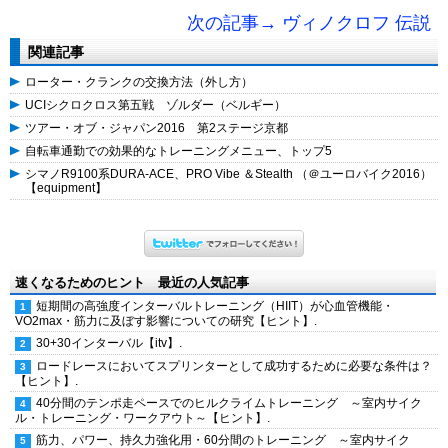
次の記事→ ヴィノクロフ 伝説
関連記事
ローター・クランクの交換方法（外し方）
UCIシクロクロス第五戦 ゾルダー（ベルギー）
ツアー・オブ・ジャパン2016 第2ステージ京都
自転車通勤での効果的なトレーニングメニュー、トップ5
シマノR9100系DURA-ACE、PRO Vibe ＆Stealth （＠ユーロバイク2016）
【equipment】
速くなるためのヒント 最近の人気記事
短期間の高強度インターバルトレーニング（HIIT）が心血管機能・
VO2max・筋力に及ぼす影響についての研究【ヒント】.
30+30インターバル【itv】.
ロードレースにおいてスプリンターとして成功するために必要な条件は？
【ヒント】.
40分間のテンポ走ペースでのヒルクライムトレーニング ～室内サイク
ル・トレーニング・ワークアウト～【ヒント】.
筋力、パワー、持久力強化用・60分間のトレーニング ～室内サイク