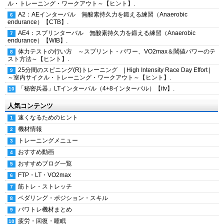
ル・トレーニング・ワークアウト～【ヒント】.
A2：AEインターバル 無酸素持久力を鍛える練習（Anaerobic
endurance）【CTB】.
AE4：スプリンターバル 無酸素持久力を鍛える練習（Anaerobic
endurance）【WIB】.
体力テストの行い方 ～スプリント・パワー、VO2max＆閾値パワーのテ
スト方法～【ヒント】.
25分間のスピニング(R)トレーニング | High Intensity Race Day Effort |
～室内サイクル・トレーニング・ワークアウト～【ヒント】.
「秘密兵器」LTインターバル（4+8インターバル）【itv】.
人気コンテンツ
速くなるためのヒント
機材情報
トレーニングメニュー
おすすめ動画
おすすめブログ一覧
FTP・LT・VO2max
筋トレ・ストレッチ
ペダリング・ポジション・スキル
パワトレ機材まとめ
疲労・回復・睡眠