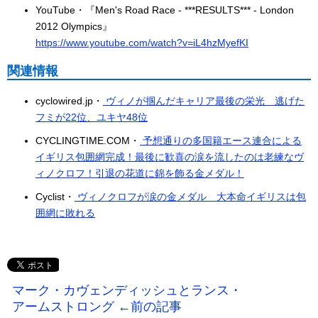
YouTube・『Men's Road Race - ***RESULTS*** - London
2012 Olympics』
https://www.youtube.com/watch?v=iL4hzMyefKI
関連情報
cyclowired.jp・
ヴィノが掴んだキャリア最後の栄光 逃げた
フミが22位、ユキヤ48位
CYCLINGTIME.COM・
予想通りの多国籍エース連合による
イギリス包囲網完成！最後に歓喜の涙を流したのは老練なヴ
ィノクロフ！引退の花道に錦を飾る金メダル！
Cyclist・
ヴィノクロフが涙の金メダル 大本命イギリスは包
囲網に敗れる
マーク・カヴェンディッシュとランス・
アームストロング ←前の記事