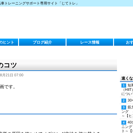
転車トレーニングサポート専用サイト「じてトレ」
のヒント
ブログ紹介
レース情報
お
のコツ
8月21日 07:00
速くな
短
画です。
（HI
につい
30
筋
ング 
～【ヒ
4
ニング
ト～【