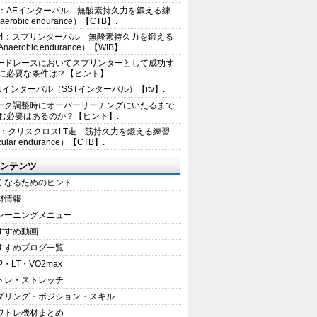
2：AEインターバル 無酸素持久力を鍛える練
erobic endurance）【CTB】.
E4：スプリンターバル 無酸素持久力を鍛える
aerobic endurance）【WIB】.
ードレースにおいてスプリンターとして成功す
に必要な条件は？【ヒント】.
+1インターバル（SSTインターバル）【itv】.
ーク調整時にオーバーリーチングにいたるまで
む必要はあるのか？【ヒント】.
5：クリスクロスLT走 筋持久力を鍛える練習
ular endurance）【CTB】.
ンテンツ
くなるためのヒント
材情報
レーニングメニュー
すすめ動画
すすめブログ一覧
P・LT・VO2max
トレ・ストレッチ
ダリング・ポジション・スキル
ワトレ機材まとめ