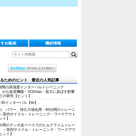
すすめ動画
機材情報
るためのヒント 最近の人気記事
期間の高強度インターバルトレーニング
IT）が心血管機能・VO2max・筋力に及ぼす影響
ての研究【ヒント】.
+30インターバル【itv】.
力、パワー、持久力強化用・60分間のトレーニ
～室内サイクル・トレーニング・ワークアウト
ント】.
0分間のテンポ走ペースでのヒルクライムトレー
 ～室内サイクル・トレーニング・ワークアウ
ヒント】.