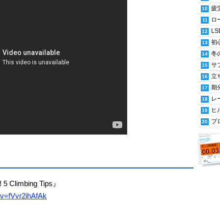
疲
ロ
LS
初
冬
サ
立
期
レ
ヒ
プ
5 Climbing Tips』
?v=fVvr2ihAfAk