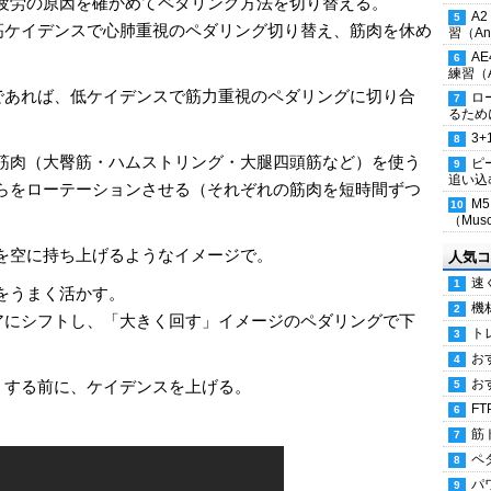
疲労の原因を確かめてペダリング方法を切り替える。
A
高ケイデンスで心肺重視のペダリング切り替え、筋肉を休め
習（Ana
A
練習（An
であれば、低ケイデンスで筋力重視のペダリングに切り合
ロ
るため
3
筋肉（大臀筋・ハムストリング・大腿四頭筋など）を使う
ピ
追い込
らをローテーションさせる（それぞれの筋肉を短時間ずつ
M
（Musc
を空に持ち上げるようなイメージで。
人気コ
速
をうまく活かす。
機
アにシフトし、「大きく回す」イメージのペダリングで下
ト
お
お
くする前に、ケイデンスを上げる。
FT
筋
ペ
パ