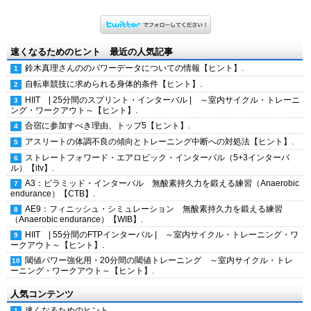
速くなるためのヒント 最近の人気記事
鈴木真理さんののパワーデータについての情報【ヒント】.
自転車競技に求められる身体的条件【ヒント】.
HIIT | 25分間のスプリント・インターバル | ～室内サイクル・トレーニ
ング・ワークアウト～【ヒント】.
合宿に参加すべき理由、トップ5【ヒント】.
アスリートの体調不良の傾向とトレーニング中断への対処法【ヒント】.
ストレートフォワード・エアロビック・インターバル（5+3インターバ
ル）【itv】.
A3：ピラミッド・インターバル 無酸素持久力を鍛える練習（Anaerobic
endurance）【CTB】.
AE9：フィニッシュ・シミュレーション 無酸素持久力を鍛える練習
（Anaerobic endurance）【WIB】.
HIIT | 55分間のFTPインターバル | ～室内サイクル・トレーニング・ワ
ークアウト～【ヒント】.
閾値パワー強化用・20分間の閾値トレーニング ～室内サイクル・トレ
ーニング・ワークアウト～【ヒント】.
人気コンテンツ
速くなるためのヒント