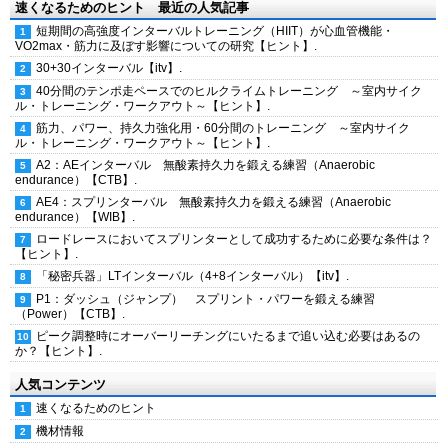
速くなるためのヒント 最近の人気記事
短期間の高強度インターバルトレーニング（HIIT）が心血管機能・
VO2max・筋力に及ぼす影響についての研究【ヒント】.
30+30インターバル【itv】.
40分間のテンポ走ペースでのヒルクライムトレーニング ～室内サイク
ル・トレーニング・ワークアウト～【ヒント】.
筋力、パワー、持久力強化用・60分間のトレーニング ～室内サイク
ル・トレーニング・ワークアウト～【ヒント】.
A2：AEインターバル 無酸素持久力を鍛える練習（Anaerobic
endurance）【CTB】.
AE4：スプリンターバル 無酸素持久力を鍛える練習（Anaerobic
endurance）【WIB】.
ロードレースにおいてスプリンターとして成功するために必要な条件は？
【ヒント】.
「秘密兵器」LTインターバル（4+8インターバル）【itv】.
P1：ダッシュ（ジャンプ） スプリント・パワーを鍛える練習
（Power）【CTB】.
ピーク調整時にオーバーリーチングにいたるまで追い込む必要はあるの
か？【ヒント】.
人気コンテンツ
速くなるためのヒント
機材情報