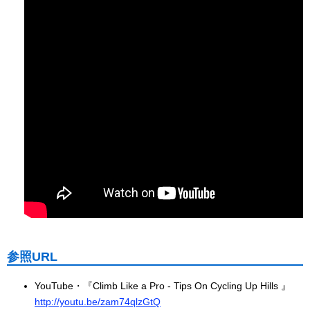
参照URL
YouTube・『Climb Like a Pro - Tips On Cycling Up Hills 』
http://youtu.be/zam74qlzGtQ