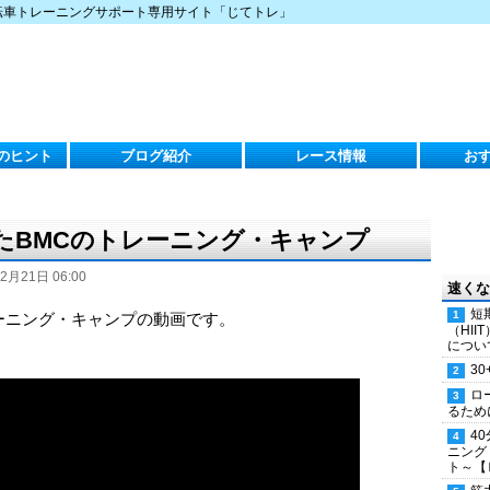
転車トレーニングサポート専用サイト「じてトレ」
のヒント
ブログ紹介
レース情報
お
けたBMCのトレーニング・キャンプ
2月21日 06:00
速くな
短
レーニング・キャンプの動画です。
（HI
につい
30
ロ
るため
4
ニング
ト～【