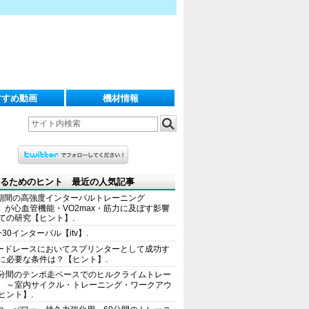
すすめ動画
機材情報
るためのヒント 最近の人気記事
期間の高強度インターバルトレーニング
IT）が心血管機能・VO2max・筋力に及ぼす影響
ての研究【ヒント】.
+30インターバル【itv】.
ードレースにおいてスプリンターとして成功す
に必要な条件は？【ヒント】.
0分間のテンポ走ペースでのヒルクライムトレー
 ～室内サイクル・トレーニング・ワークアウ
ヒント】.