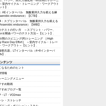
力、パワー、持久力強化用・60分間のトレーニ
～室内サイクル・トレーニング・ワークアウト
ント】.
2：AEインターバル 無酸素持久力を鍛える練
erobic endurance）【CTB】.
E4：スプリンターバル 無酸素持久力を鍛える
aerobic endurance）【WIB】.
力テストの行い方 ～スプリント・パワー、
max＆閾値パワーのテスト方法～【ヒント】.
5分間のスピニング(R)トレーニング | High
sity Race Day Effort | ～室内サイクル・トレー
・ワークアウト～【ヒント】.
秘密兵器」LTインターバル（4+8インターバ
tv】.
ンテンツ
くなるためのヒント
材情報
レーニングメニュー
すすめ動画
すすめブログ一覧
P・LT・VO2max
トレ・ストレッチ
ダリング・ポジション・スキル