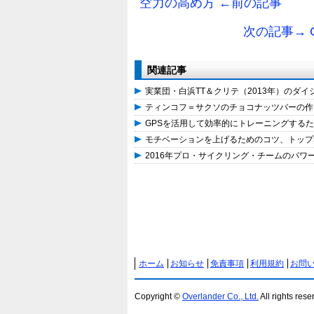
空力の高め方 ←前の記事
次の記事→ G
関連記事
実業団・白浜TT＆クリテ（2013年）のダ
ティンコフ＝サクソのチョコナッツバーの作
GPSを活用して効率的にトレーニングする
モチベーションを上げるためのコツ、トップ5
2016年プロ・サイクリング・チームのパワーメ
ホーム
お知らせ
免責事項
利用規約
お問
Copyright ©
Overlander Co., Ltd.
All rights rese