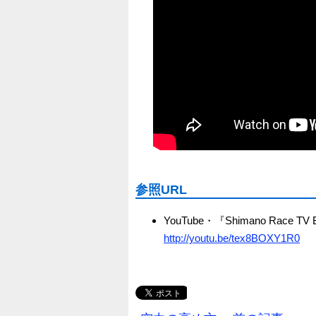
参照URL
YouTube・『Shimano Race TV B
http://youtu.be/tex8BOXY1R0