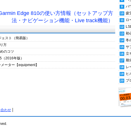
パ
armin Edge 810の使い方情報（セットアップ方
疲
法・ナビゲーション機能・Live track機能）
ロ
LS
初
イジェスト（簡易版）
冬
り方
サ
ためのコツ
立
（2016年版）
期
ーター【equipment】
レ
ヒ
プ
い合わせ
rved.