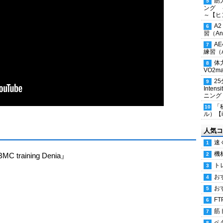
筋
ング 
～【ヒ
A
習（Ana
A
練習（An
体
VO2
2
Inten
ニング
「
ル）【i
人気コ
速
機
MC training Denia』
ト
お
お
FT
筋
ペ