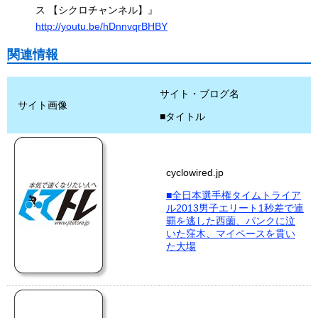
ス 【シクロチャンネル】』
http://youtu.be/hDnnvqrBHBY
関連情報
サイト・ブログ名
サイト画像
■タイトル
cyclowired.jp
■全日本選手権タイムトライア
ル2013男子エリート1秒差で連
覇を逃した西薗、パンクに泣
いた窪木、マイペースを貫い
た大場