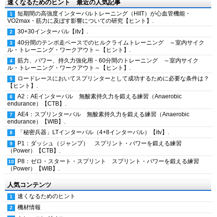
速くなるためのヒント 最近の人気記事
短期間の高強度インターバルトレーニング（HIIT）が心血管機能・
VO2max・筋力に及ぼす影響についての研究【ヒント】.
30+30インターバル【itv】.
40分間のテンポ走ペースでのヒルクライムトレーニング ～室内サイク
ル・トレーニング・ワークアウト～【ヒント】.
筋力、パワー、持久力強化用・60分間のトレーニング ～室内サイク
ル・トレーニング・ワークアウト～【ヒント】.
ロードレースにおいてスプリンターとして成功するために必要な条件は？
【ヒント】.
A2：AEインターバル 無酸素持久力を鍛える練習（Anaerobic
endurance）【CTB】.
AE4：スプリンターバル 無酸素持久力を鍛える練習（Anaerobic
endurance）【WIB】.
「秘密兵器」LTインターバル（4+8インターバル）【itv】.
P1：ダッシュ（ジャンプ） スプリント・パワーを鍛える練習
（Power）【CTB】.
P8：ゼロ・スタート・スプリント スプリント・パワーを鍛える練習
（Power）【WIB】.
人気コンテンツ
速くなるためのヒント
機材情報