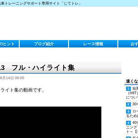
転車トレーニングサポート専用サイト「じてトレ」
のヒント
ブログ紹介
レース情報
お
13 フル・ハイライト集
6月14日 06:00
速くな
短
イライト集の動画です。
（HI
につい
30
ロ
るため
4
ニング
ト～【