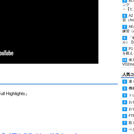
筋
ング 
～【ヒ
A
習（Ana
A
練習（An
「
ル）【i
P
を鍛える
体
VO2
人気コ
速
機
ull Highlights』
ト
お
お
FT
筋
ペ