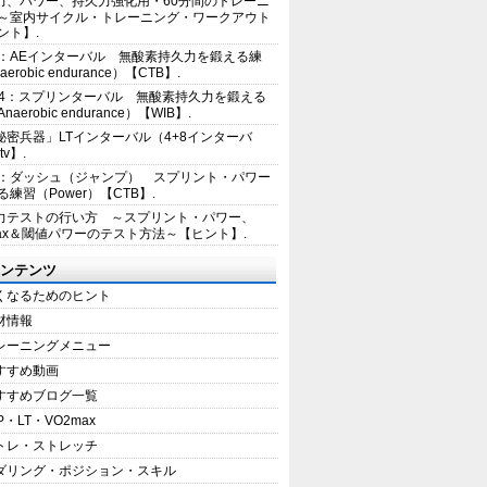
力、パワー、持久力強化用・60分間のトレーニ
～室内サイクル・トレーニング・ワークアウト
ント】.
2：AEインターバル 無酸素持久力を鍛える練
erobic endurance）【CTB】.
E4：スプリンターバル 無酸素持久力を鍛える
aerobic endurance）【WIB】.
秘密兵器」LTインターバル（4+8インターバ
tv】.
1：ダッシュ（ジャンプ） スプリント・パワー
練習（Power）【CTB】.
力テストの行い方 ～スプリント・パワー、
max＆閾値パワーのテスト方法～【ヒント】.
ンテンツ
くなるためのヒント
材情報
レーニングメニュー
すすめ動画
すすめブログ一覧
P・LT・VO2max
トレ・ストレッチ
ダリング・ポジション・スキル