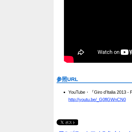
参照URL
YouTube・『Giro d'Italia 2013 - F
http://youtu.be/_G0flGWnCN0