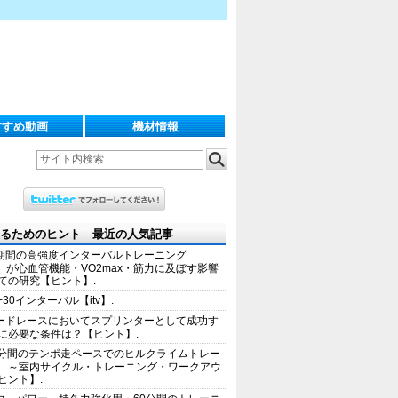
すすめ動画
機材情報
るためのヒント 最近の人気記事
期間の高強度インターバルトレーニング
IT）が心血管機能・VO2max・筋力に及ぼす影響
ての研究【ヒント】.
+30インターバル【itv】.
ードレースにおいてスプリンターとして成功す
に必要な条件は？【ヒント】.
0分間のテンポ走ペースでのヒルクライムトレー
 ～室内サイクル・トレーニング・ワークアウ
ヒント】.