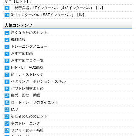
か？【ヒント】.
「秘密兵器」LTインターバル（4+8インターバル）【itv】.
3+1インターバル（SSTインターバル）【itv】.
人気コンテンツ
速くなるためのヒント
機材情報
トレーニングメニュー
おすすめ動画
おすすめブログ一覧
FTP・LT・VO2max
筋トレ・ストレッチ
ペダリング・ポジション・スキル
パワトレ機材まとめ
疲労・回復・睡眠
ロード・レーサのダイエット
LSD
初心者のためのヒント
冬のトレーニング
サプリ・食事・補給