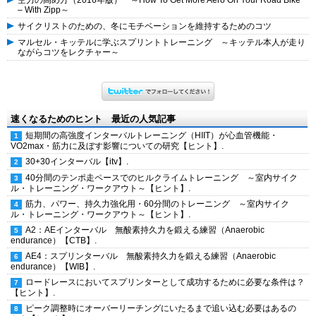
空力の高め方（2016年版） ～How To Get More Aero On Your Road Bike
– With Zipp～
サイクリストのための、冬にモチベーションを維持するためのコツ
マルセル・キッテルに学ぶスプリントトレーニング ～キッテル本人が走り
ながらコツをレクチャー～
速くなるためのヒント 最近の人気記事
短期間の高強度インターバルトレーニング（HIIT）が心血管機能・
VO2max・筋力に及ぼす影響についての研究【ヒント】.
30+30インターバル【itv】.
40分間のテンポ走ペースでのヒルクライムトレーニング ～室内サイク
ル・トレーニング・ワークアウト～【ヒント】.
筋力、パワー、持久力強化用・60分間のトレーニング ～室内サイク
ル・トレーニング・ワークアウト～【ヒント】.
A2：AEインターバル 無酸素持久力を鍛える練習（Anaerobic
endurance）【CTB】.
AE4：スプリンターバル 無酸素持久力を鍛える練習（Anaerobic
endurance）【WIB】.
ロードレースにおいてスプリンターとして成功するために必要な条件は？
【ヒント】.
ピーク調整時にオーバーリーチングにいたるまで追い込む必要はあるの