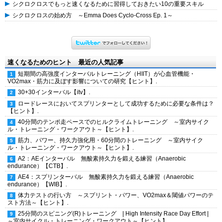
シクロクロスでもっと速くなるために習得しておきたい10の重要スキル
シクロクロスの始め方 ～Emma Does Cyclo-Cross Ep. 1～
速くなるためのヒント 最近の人気記事
短期間の高強度インターバルトレーニング（HIIT）が心血管機能・
VO2max・筋力に及ぼす影響についての研究【ヒント】.
30+30インターバル【itv】.
ロードレースにおいてスプリンターとして成功するために必要な条件は？
【ヒント】.
40分間のテンポ走ペースでのヒルクライムトレーニング ～室内サイク
ル・トレーニング・ワークアウト～【ヒント】.
筋力、パワー、持久力強化用・60分間のトレーニング ～室内サイク
ル・トレーニング・ワークアウト～【ヒント】.
A2：AEインターバル 無酸素持久力を鍛える練習（Anaerobic
endurance）【CTB】.
AE4：スプリンターバル 無酸素持久力を鍛える練習（Anaerobic
endurance）【WIB】.
体力テストの行い方 ～スプリント・パワー、VO2max＆閾値パワーのテ
スト方法～【ヒント】.
25分間のスピニング(R)トレーニング | High Intensity Race Day Effort |
～室内サイクル・トレーニング・ワークアウト～【ヒント】.