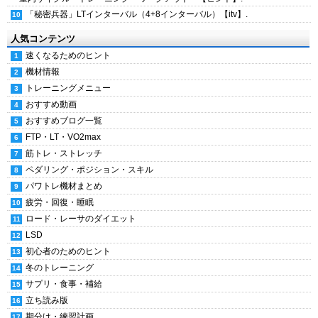
「秘密兵器」LTインターバル（4+8インターバル）【itv】.
人気コンテンツ
速くなるためのヒント
機材情報
トレーニングメニュー
おすすめ動画
おすすめブログ一覧
FTP・LT・VO2max
筋トレ・ストレッチ
ペダリング・ポジション・スキル
パワトレ機材まとめ
疲労・回復・睡眠
ロード・レーサのダイエット
LSD
初心者のためのヒント
冬のトレーニング
サプリ・食事・補給
立ち読み版
期分け・練習計画