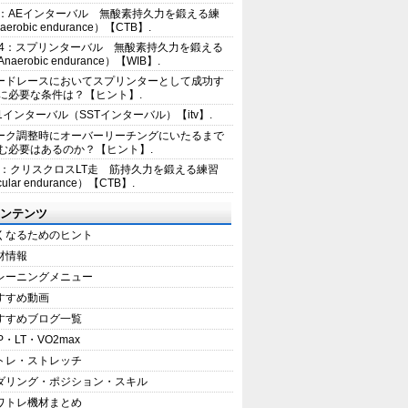
2：AEインターバル 無酸素持久力を鍛える練
erobic endurance）【CTB】.
E4：スプリンターバル 無酸素持久力を鍛える
aerobic endurance）【WIB】.
ードレースにおいてスプリンターとして成功す
に必要な条件は？【ヒント】.
+1インターバル（SSTインターバル）【itv】.
ーク調整時にオーバーリーチングにいたるまで
む必要はあるのか？【ヒント】.
5：クリスクロスLT走 筋持久力を鍛える練習
ular endurance）【CTB】.
ンテンツ
くなるためのヒント
材情報
レーニングメニュー
すすめ動画
すすめブログ一覧
P・LT・VO2max
トレ・ストレッチ
ダリング・ポジション・スキル
ワトレ機材まとめ