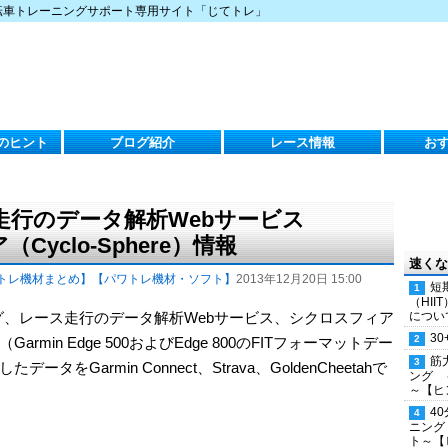
転車トレーニングサポート専用サイト「じてトレ」
のヒント
ブログ紹介
レース情報
お
走行のデータ解析Webサービス
（Cyclo-Sphere）情報
速くな
トレ機材まとめ】
【パワトレ機材・ソフト】
2013年12月20日 15:00
短
（HI
ニング、レース走行のデータ解析Webサービス、シクロスフィア
につい
30
Garmin Edge 500およびEdge 800のFITフォーマットデー
筋
Garmin Connect、Strava、GoldenCheetahで
ング 
～【ヒ
4
ニング
ト～【