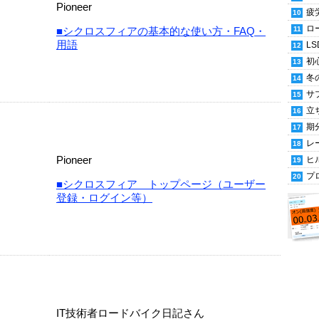
Pioneer
疲
ロ
■シクロスフィアの基本的な使い方・FAQ・
用語
LS
初
冬
サ
立
期
レ
Pioneer
ヒ
プ
■シクロスフィア トップページ（ユーザー
登録・ログイン等）
IT技術者ロードバイク日記さん