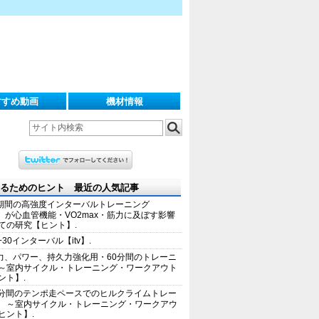
すすめ動画
機材情報
るためのヒント 最近の人気記事
期間の高強度インターバルトレーニング
IT）が心血管機能・VO2max・筋力に及ぼす影響
ての研究【ヒント】.
+30インターバル【itv】.
力、パワー、持久力強化用・60分間のトレーニ
～室内サイクル・トレーニング・ワークアウト
ント】.
0分間のテンポ走ペースでのヒルクライムトレー
 ～室内サイクル・トレーニング・ワークアウ
ヒント】.