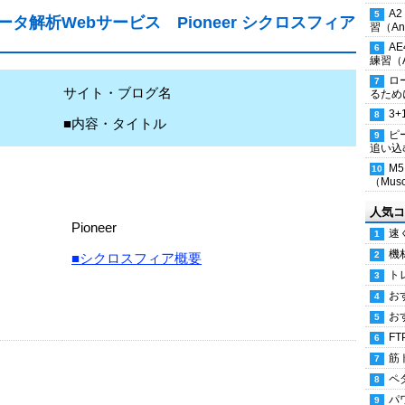
A
解析Webサービス Pioneer シクロスフィア
習（Ana
A
練習（An
ロ
サイト・ブログ名
るため
3
■内容・タイトル
ピ
追い込
M
（Musc
人気コ
Pioneer
速
機
■シクロスフィア概要
ト
お
お
FT
筋
ペ
パ