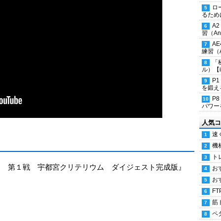
ロ
るため
A
習（Ana
A
練習（An
「
ル）【i
P
を鍛える
P
パワー
人気コ
速
機
ト
ロツアー 第１戦 宇都宮クリテリウム ダイジェスト完成版』
お
お
FT
筋
ペ