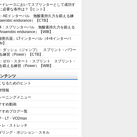
ードレースにおいてスプリンターとして成功す
に必要な条件は？【ヒント】.
2：AEインターバル 無酸素持久力を鍛える練
erobic endurance）【CTB】.
E4：スプリンターバル 無酸素持久力を鍛える
aerobic endurance）【WIB】.
秘密兵器」LTインターバル（4+8インターバ
tv】.
1：ダッシュ（ジャンプ） スプリント・パワー
練習（Power）【CTB】.
8：ゼロ・スタート・スプリント スプリント・
を鍛える練習（Power）【WIB】.
ンテンツ
くなるためのヒント
材情報
レーニングメニュー
すすめ動画
すすめブログ一覧
P・LT・VO2max
トレ・ストレッチ
ダリング・ポジション・スキル