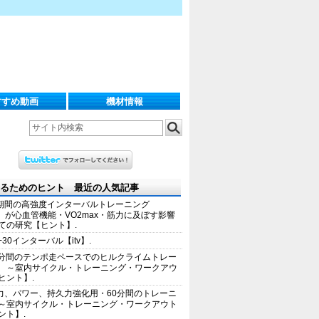
すすめ動画
機材情報
るためのヒント 最近の人気記事
期間の高強度インターバルトレーニング
IT）が心血管機能・VO2max・筋力に及ぼす影響
ての研究【ヒント】.
+30インターバル【itv】.
0分間のテンポ走ペースでのヒルクライムトレー
 ～室内サイクル・トレーニング・ワークアウ
ヒント】.
力、パワー、持久力強化用・60分間のトレーニ
～室内サイクル・トレーニング・ワークアウト
ント】.