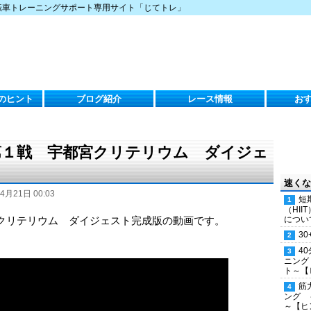
転車トレーニングサポート専用サイト「じてトレ」
のヒント
ブログ紹介
レース情報
お
 第１戦 宇都宮クリテリウム ダイジェ
速くな
4月21日 00:03
短
（HI
宮クリテリウム ダイジェスト完成版の動画です。
につい
30
4
ニング
ト～【
筋
ング 
～【ヒ