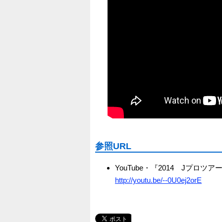
参照URL
YouTube・『2014 Jプ
http://youtu.be/--0U0ej2orE