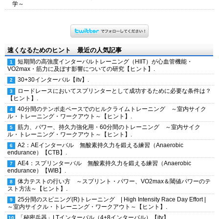
学～
速くなるためのヒント 最近の人気記事
短期間の高強度インターバルトレーニング（HIIT）が心血管機能・
VO2max・筋力に及ぼす影響についての研究【ヒント】.
30+30インターバル【itv】.
ロードレースにおいてスプリンターとして成功するために必要な条件は？
【ヒント】.
40分間のテンポ走ペースでのヒルクライムトレーニング ～室内サイク
ル・トレーニング・ワークアウト～【ヒント】.
筋力、パワー、持久力強化用・60分間のトレーニング ～室内サイク
ル・トレーニング・ワークアウト～【ヒント】.
A2：AEインターバル 無酸素持久力を鍛える練習（Anaerobic
endurance）【CTB】.
AE4：スプリンターバル 無酸素持久力を鍛える練習（Anaerobic
endurance）【WIB】.
体力テストの行い方 ～スプリント・パワー、VO2max＆閾値パワーのテ
スト方法～【ヒント】.
25分間のスピニング(R)トレーニング | High Intensity Race Day Effort |
～室内サイクル・トレーニング・ワークアウト～【ヒント】.
「秘密兵器」LTインターバル（4+8インターバル）【itv】.