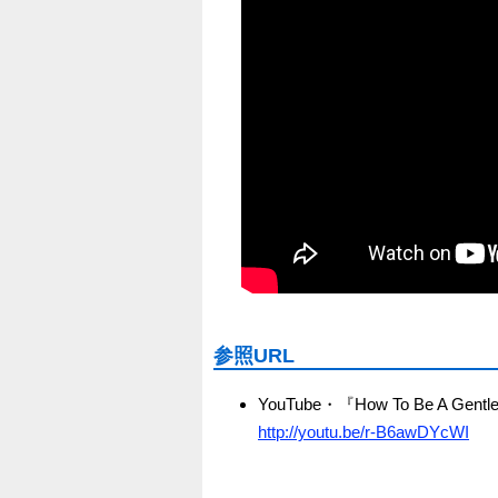
参照URL
YouTube・『How To Be A Gentle
http://youtu.be/r-B6awDYcWI