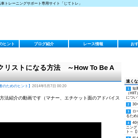
転車トレーニングサポート専用サイト「じてトレ」
のヒント
ブログ紹介
レース情報
お
ストになる方法 ～How To Be A
速くな
者のためのヒント】
2014年5月7日 00:20
短
（HI
方法紹介の動画です（マナー、エチケット面のアドバイス
につい
30
ロ
るため
4
ニング
ト～【