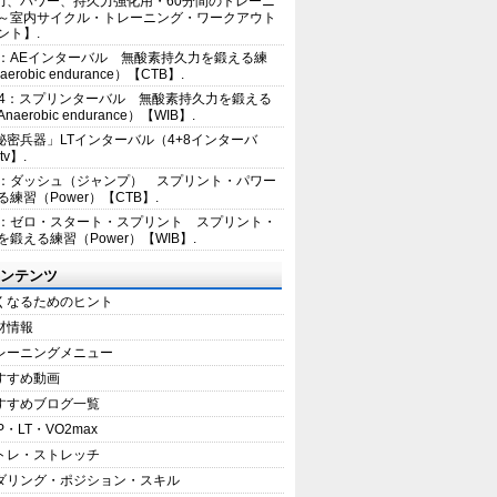
力、パワー、持久力強化用・60分間のトレーニ
～室内サイクル・トレーニング・ワークアウト
ント】.
2：AEインターバル 無酸素持久力を鍛える練
erobic endurance）【CTB】.
E4：スプリンターバル 無酸素持久力を鍛える
aerobic endurance）【WIB】.
秘密兵器」LTインターバル（4+8インターバ
tv】.
1：ダッシュ（ジャンプ） スプリント・パワー
練習（Power）【CTB】.
8：ゼロ・スタート・スプリント スプリント・
を鍛える練習（Power）【WIB】.
ンテンツ
くなるためのヒント
材情報
レーニングメニュー
すすめ動画
すすめブログ一覧
P・LT・VO2max
トレ・ストレッチ
ダリング・ポジション・スキル