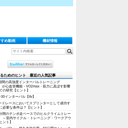
すすめ動画
機材情報
るためのヒント 最近の人気記事
期間の高強度インターバルトレーニング
IT）が心血管機能・VO2max・筋力に及ぼす影響
ての研究【ヒント】.
+30インターバル【itv】.
ードレースにおいてスプリンターとして成功す
に必要な条件は？【ヒント】.
0分間のテンポ走ペースでのヒルクライムトレー
 ～室内サイクル・トレーニング・ワークアウ
ヒント】.