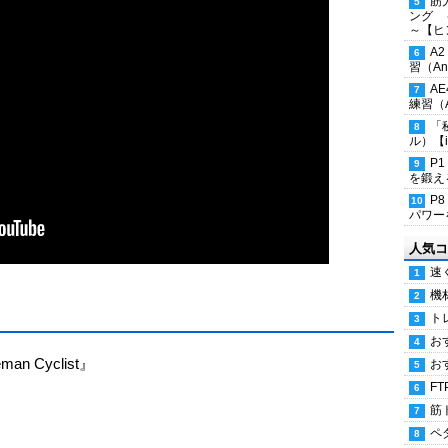
筋
ング 
～【ヒ
A
習（Ana
A
練習（An
「
ル）【i
P
を鍛える
P
パワー
人気コ
速
機
ト
お
man Cyclist』
お
FT
筋
ペ