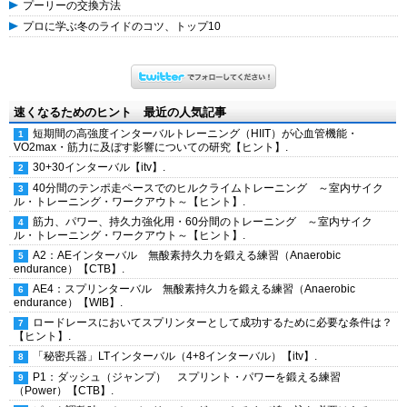
プーリーの交換方法
プロに学ぶ冬のライドのコツ、トップ10
速くなるためのヒント 最近の人気記事
短期間の高強度インターバルトレーニング（HIIT）が心血管機能・
VO2max・筋力に及ぼす影響についての研究【ヒント】.
30+30インターバル【itv】.
40分間のテンポ走ペースでのヒルクライムトレーニング ～室内サイク
ル・トレーニング・ワークアウト～【ヒント】.
筋力、パワー、持久力強化用・60分間のトレーニング ～室内サイク
ル・トレーニング・ワークアウト～【ヒント】.
A2：AEインターバル 無酸素持久力を鍛える練習（Anaerobic
endurance）【CTB】.
AE4：スプリンターバル 無酸素持久力を鍛える練習（Anaerobic
endurance）【WIB】.
ロードレースにおいてスプリンターとして成功するために必要な条件は？
【ヒント】.
「秘密兵器」LTインターバル（4+8インターバル）【itv】.
P1：ダッシュ（ジャンプ） スプリント・パワーを鍛える練習
（Power）【CTB】.