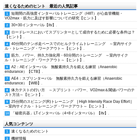
速くなるためのヒント 最近の人気記事
短期間の高強度インターバルトレーニング（HIIT）が心血管機能・
VO2max・筋力に及ぼす影響についての研究【ヒント】.
30+30インターバル【itv】.
ロードレースにおいてスプリンターとして成功するために必要な条件は？
【ヒント】.
40分間のテンポ走ペースでのヒルクライムトレーニング ～室内サイク
ル・トレーニング・ワークアウト～【ヒント】.
筋力、パワー、持久力強化用・60分間のトレーニング ～室内サイク
ル・トレーニング・ワークアウト～【ヒント】.
A2：AEインターバル 無酸素持久力を鍛える練習（Anaerobic
endurance）【CTB】.
AE4：スプリンターバル 無酸素持久力を鍛える練習（Anaerobic
endurance）【WIB】.
体力テストの行い方 ～スプリント・パワー、VO2max＆閾値パワーのテ
スト方法～【ヒント】.
25分間のスピニング(R)トレーニング | High Intensity Race Day Effort |
～室内サイクル・トレーニング・ワークアウト～【ヒント】.
「秘密兵器」LTインターバル（4+8インターバル）【itv】.
人気コンテンツ
速くなるためのヒント
機材情報