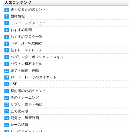
人気コンテンツ
速くなるためのヒント
機材情報
トレーニングメニュー
おすすめ動画
おすすめブログ一覧
FTP・LT・VO2max
筋トレ・ストレッチ
ペダリング・ポジション・スキル
パワトレ機材まとめ
疲労・回復・睡眠
ロード・レーサのダイエット
LSD
初心者のためのヒント
冬のトレーニング
サプリ・食事・補給
立ち読み版
期分け・練習計画
レース情報
ヒルクライム・上り