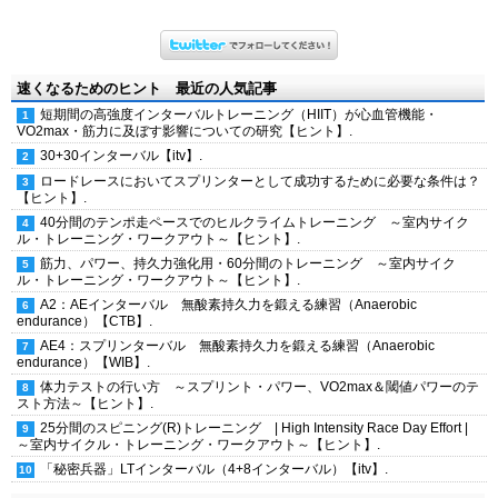
速くなるためのヒント 最近の人気記事
短期間の高強度インターバルトレーニング（HIIT）が心血管機能・
VO2max・筋力に及ぼす影響についての研究【ヒント】.
30+30インターバル【itv】.
ロードレースにおいてスプリンターとして成功するために必要な条件は？
【ヒント】.
40分間のテンポ走ペースでのヒルクライムトレーニング ～室内サイク
ル・トレーニング・ワークアウト～【ヒント】.
筋力、パワー、持久力強化用・60分間のトレーニング ～室内サイク
ル・トレーニング・ワークアウト～【ヒント】.
A2：AEインターバル 無酸素持久力を鍛える練習（Anaerobic
endurance）【CTB】.
AE4：スプリンターバル 無酸素持久力を鍛える練習（Anaerobic
endurance）【WIB】.
体力テストの行い方 ～スプリント・パワー、VO2max＆閾値パワーのテ
スト方法～【ヒント】.
25分間のスピニング(R)トレーニング | High Intensity Race Day Effort |
～室内サイクル・トレーニング・ワークアウト～【ヒント】.
「秘密兵器」LTインターバル（4+8インターバル）【itv】.